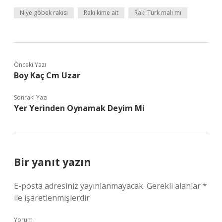
Niye göbek rakısı
Rakı kime ait
Rakı Türk malı mı
Önceki Yazı
Boy Kaç Cm Uzar
Sonraki Yazı
Yer Yerinden Oynamak Deyim Mi
Bir yanıt yazın
E-posta adresiniz yayınlanmayacak.
Gerekli alanlar
*
ile işaretlenmişlerdir
Yorum