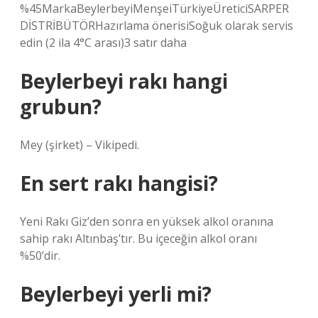
%45Marka‎BeylerbeyiMenşei‎TürkiyeÜretici‎SARPER
DİSTRİBÜTÖRHazırlama önerisi‎Soğuk olarak servis
edin (2 ila 4°C arası)3 satır daha
Beylerbeyi rakı hangi
grubun?
Mey (şirket) – Vikipedi.
En sert rakı hangisi?
Yeni Rakı Giz’den sonra en yüksek alkol oranına
sahip rakı Altınbaş’tır. Bu içeceğin alkol oranı
%50’dir.
Beylerbeyi yerli mi?