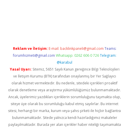
ndoperabet
www.betexper.xyz/
Reklam ve İletişim:
E-mail:
backlinkpaneli@gmail.com
Teams:
forumhizmeti@gmail.com
Whatsapp: 0262 606 0 726
Telegram:
@karabul
Yasal Uyarı:
Sitemiz, 5651 Sayılı Kanun gereğince Bilgi Teknolojileri
ve İletişim Kurumu (BTK) tarafından onaylanmış bir Yer Sağlayıcı
olarak hizmet vermektedir. Bu nedenle, sitedeki içerikleri proaktif
olarak denetleme veya araştırma yükümlülüğümüz bulunmamaktadır.
Ancak, üyelerimiz yazdıkları içeriklerin sorumluluğunu taşımakta olup,
siteye üye olarak bu sorumluluğu kabul etmiş sayılırlar. Bu internet
sitesi, herhangi bir marka, kurum veya şahıs şirketi ile hiçbir bağlantısı
bulunmamaktadır. Sitede yalnızca kendi hazırladığımız makaleler
paylaşılmaktadır. Burada yer alan içerikler haber niteliği taşımamakta