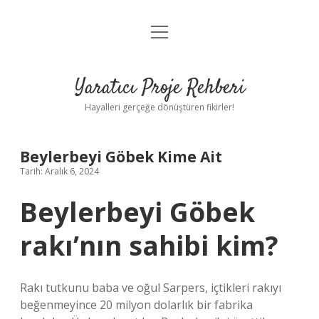
menüyü
Anasayfa
aç
Gizlilik Politikası
Yaratıcı Proje Rehberi
Yasal Uyarı
Hayalleri gerçeğe dönüştüren fikirler!
Hakkımızda
Beylerbeyi Göbek Kime Ait
Tarih: Aralık 6, 2024
Beylerbeyi Göbek
rakı’nın sahibi kim?
Rakı tutkunu baba ve oğul Sarpers, içtikleri rakıyı
beğenmeyince 20 milyon dolarlık bir fabrika