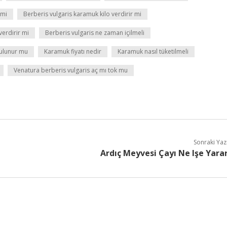
 mi
Berberis vulgaris karamuk kilo verdirir mi
verdirir mi
Berberis vulgaris ne zaman içilmeli
ulunur mu
Karamuk fiyatı nedir
Karamuk nasıl tüketilmeli
Venatura berberis vulgaris aç mı tok mu
Sonraki Yaz
Ardıç Meyvesi Çayı Ne Işe Yara