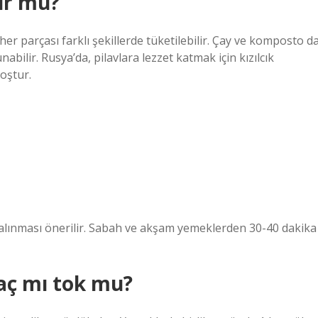
ur mu?
parçası farklı şekillerde tüketilebilir. Çay ve komposto d
abilir. Rusya’da, pilavlara lezzet katmak için kızılcık
hoştur.
l alınması önerilir. Sabah ve akşam yemeklerden 30-40 dakika
 aç mı tok mu?