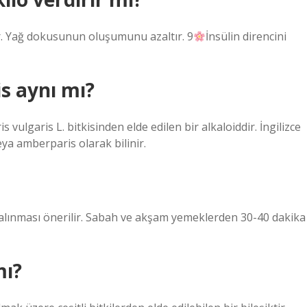
rır. Yağ dokusunun oluşumunu azaltır. 9
İnsülin direncini
is aynı mı?
vulgaris L. bitkisinden elde edilen bir alkaloiddir. İngilizce
ya amberparis olarak bilinir.
l alınması önerilir. Sabah ve akşam yemeklerden 30-40 dakika
mı?