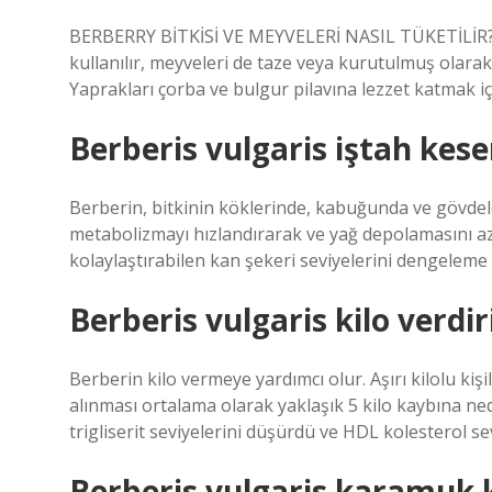
BERBERRY BİTKİSİ VE MEYVELERİ NASIL TÜKETİLİR? 
kullanılır, meyveleri de taze veya kurutulmuş olarak 
Yaprakları çorba ve bulgur pilavına lezzet katmak iç
Berberis vulgaris iştah kese
Berberin, bitkinin köklerinde, kabuğunda ve gövdel
metabolizmayı hızlandırarak ve yağ depolamasını aza
kolaylaştırabilen kan şekeri seviyelerini dengeleme y
Berberis vulgaris kilo verdir
Berberin kilo vermeye yardımcı olur. Aşırı kilolu kiş
alınması ortalama olarak yaklaşık 5 kilo kaybına ne
trigliserit seviyelerini düşürdü ve HDL kolesterol sevi
Berberis vulgaris karamuk k