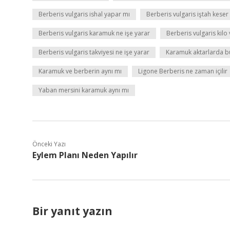
Berberis vulgaris ishal yapar mı
Berberis vulgaris iştah keser
Berberis vulgaris karamuk ne işe yarar
Berberis vulgaris kilo 
Berberis vulgaris takviyesi ne işe yarar
Karamuk aktarlarda b
Karamuk ve berberin aynı mı
Ligone Berberis ne zaman içilir
Yaban mersini karamuk aynı mı
Önceki Yazı
Eylem Planı Neden Yapılır
Bir yanıt yazın