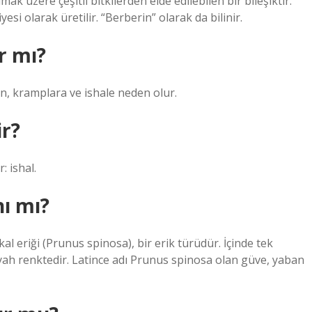
mak üzere çeşitli bitkilerden elde edilebilen bir bileşiktir.
iyesi olarak üretilir. “Berberin” olarak da bilinir.
r mı?
in, kramplara ve ishale neden olur.
ir?
: ishal.
ı mı?
l eriği (Prunus spinosa), bir erik türüdür. İçinde tek
iyah renktedir. Latince adı Prunus spinosa olan güve, yaban