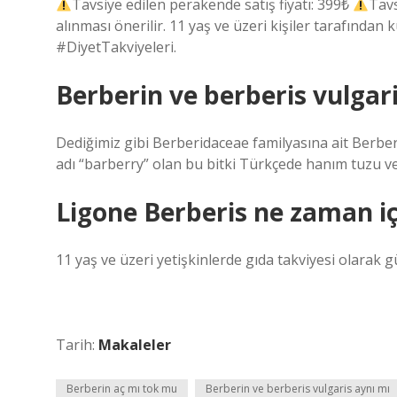
Tavsiye edilen perakende satış fiyatı: 399₺
Tavs
alınması önerilir. 11 yaş ve üzeri kişiler tarafınd
#DiyetTakviyeleri.
Berberin ve berberis vulgar
Dediğimiz gibi Berberidaceae familyasına ait Berberis 
adı “barberry” olan bu bitki Türkçede hanım tuzu ve
Ligone Berberis ne zaman içi
11 yaş ve üzeri yetişkinlerde gıda takviyesi olarak 
Tarih:
Makaleler
Berberin aç mı tok mu
Berberin ve berberis vulgaris aynı mı