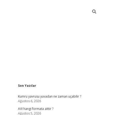
Sidebar
Son Yazılar
ilbet giriş
famecasino giriş
grandopera
Kumru yavrusu yuvadan ne zaman uçabilir ?
Ağustos 6, 2026
AVI hangi formata aittir ?
Ağustos 5, 2026