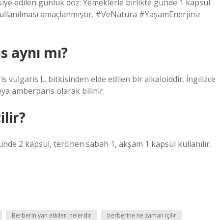
iye edilen günlük doz: Yemeklerle birlikte günde 1 kapsül
an kullanılması amaçlanmıştır. #VeNatura #YaşamEnerjiniz
is aynı mı?
vulgaris L. bitkisinden elde edilen bir alkaloiddir. İngilizce
ya amberparis olarak bilinir.
lir?
günde 2 kapsül, tercihen sabah 1, akşam 1 kapsül kullanılır.
Berberin yan etkileri nelerdir
berberine ne zaman içilir