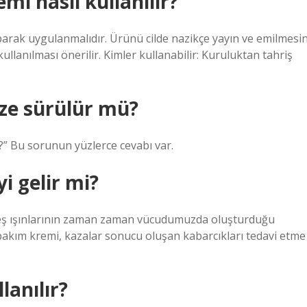
i nasıl kullanılır?
aparak uygulanmalıdır. Ürünü cilde nazikçe yayın ve emilmesin
kullanılması önerilir. Kimler kullanabilir: Kuruluktan tahriş
ze sürülür mü?
?” Bu sorunun yüzlerce cevabı var.
yi gelir mi?
a güneş ışınlarının zaman zaman vücudumuzda oluşturduğu
t bakım kremi, kazalar sonucu oluşan kabarcıkları tedavi etme
lanılır?