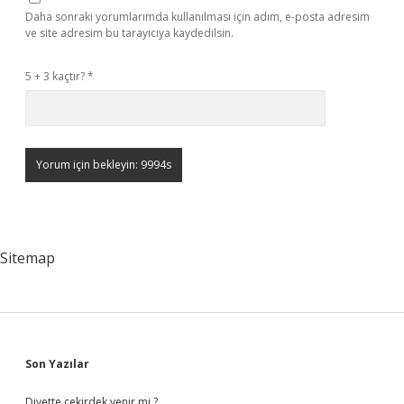
Daha sonraki yorumlarımda kullanılması için adım, e-posta adresim
ve site adresim bu tarayıcıya kaydedilsin.
5 + 3 kaçtır?
*
Sitemap
Sidebar
Son Yazılar
Diyette çekirdek yenir mi ?