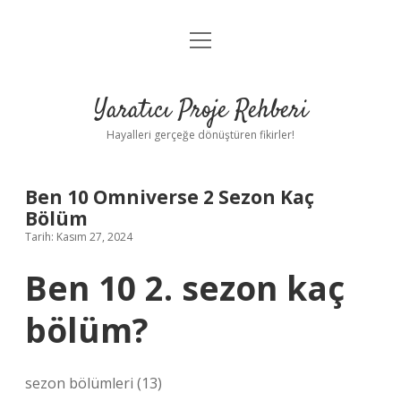
menüyü
Anasayfa
aç
Gizlilik Politikası
Yaratıcı Proje Rehberi
Yasal Uyarı
Hayalleri gerçeğe dönüştüren fikirler!
Hakkımızda
Ben 10 Omniverse 2 Sezon Kaç
Bölüm
Tarih: Kasım 27, 2024
Ben 10 2. sezon kaç
bölüm?
sezon bölümleri (13)