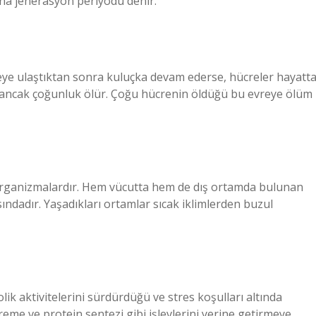
na jenerasyon periyodu denir.
eye ulaştıktan sonra kuluçka devam ederse, hücreler hayatt
r, ancak çoğunluk ölür. Çoğu hücrenin öldüğü bu evreye ölüm
organizmalardır. Hem vücutta hem de dış ortamda bulunan
ındadır. Yaşadıkları ortamlar sıcak iklimlerden buzul
k aktivitelerini sürdürdüğü ve stres koşulları altında
me ve protein sentezi gibi işlevlerini yerine getirmeye