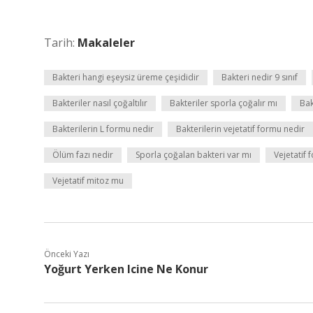
Tarih:
Makaleler
Bakteri hangi eşeysiz üreme çeşididir
Bakteri nedir 9 sınıf
Bakteriler nasıl çoğaltılır
Bakteriler sporla çoğalır mı
Bak
Bakterilerin L formu nedir
Bakterilerin vejetatif formu nedir
Ölüm fazı nedir
Sporla çoğalan bakteri var mı
Vejetatif 
Vejetatif mitoz mu
Önceki Yazı
Yoğurt Yerken Icine Ne Konur