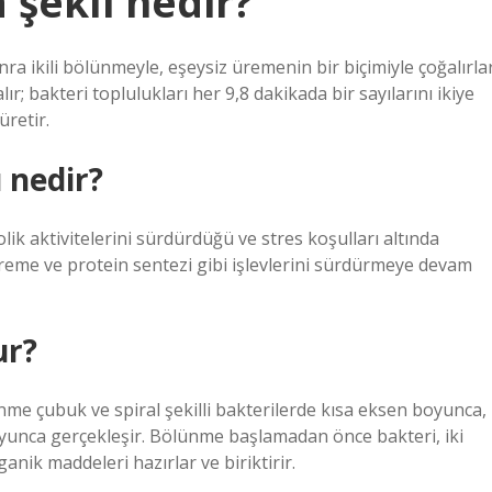
 şekli nedir?
ra ikili bölünmeyle, eşeysiz üremenin bir biçimiyle çoğalırlar
lır; bakteri toplulukları her 9,8 dakikada bir sayılarını ikiye
üretir.
 nedir?
k aktivitelerini sürdürdüğü ve stres koşulları altında
eme ve protein sentezi gibi işlevlerini sürdürmeye devam
ur?
nme çubuk ve spiral şekilli bakterilerde kısa eksen boyunca,
boyunca gerçekleşir. Bölünme başlamadan önce bakteri, iki
anik maddeleri hazırlar ve biriktirir.