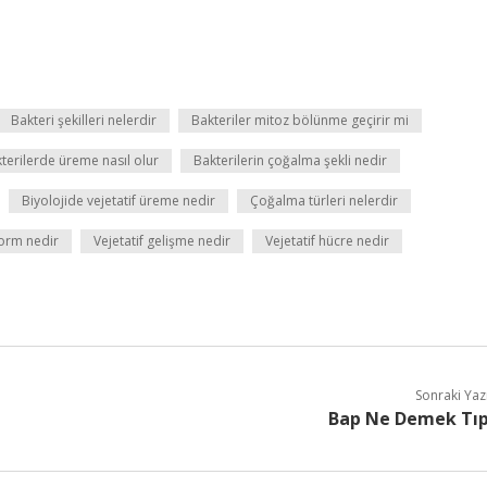
Bakteri şekilleri nelerdir
Bakteriler mitoz bölünme geçirir mi
terilerde üreme nasıl olur
Bakterilerin çoğalma şekli nedir
Biyolojide vejetatif üreme nedir
Çoğalma türleri nelerdir
form nedir
Vejetatif gelişme nedir
Vejetatif hücre nedir
Sonraki Yaz
Bap Ne Demek Tı