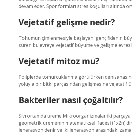
devam eder. Spor formları stres koşulları altında or
Vejetatif gelişme nedir?
Tohumun çimlenmesiyle başlayan, genç fidenin büy
süren bu evreye vejetatif büyüme ve gelişme evresi 
Vejetatif mitoz mu?
Poliplerde tomurcuklanma görülürken denizanasında
yoluyla bir bitki parçasından gelişmesine vejetatif 
Bakteriler nasıl çoğaltılır?
Sıvı ortamda üreme Mikroorganizmalar iki parçaya b
geometrik üremenin matematiksel ifadesi (1x2n)’di
jenerasyon denir ve iki jenerasyon arasındaki zama