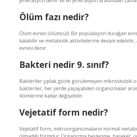
jenerasyon denir ve iki jenerasyon arasındaki zama
Ölüm fazı nedir?
Ölüm evresi (ölümcül): Bir popülasyon durağan evr
kalabilir ve metabolik aktivitelerine devam edebili
evresi denir.
Bakteri nedir 9. sınıf?
Bakteriler çıplak gözle görülemeyen mikroskobik 
bakteriler, her yerde yaşayabilen organizmalar aras
iklimlerine kadar değişebilir.
Vejetatif form nedir?
Vejetatif form, mikroorganizmaların normal metaboli
olmadığı formdur. Organizma beslenme, hareket, üre