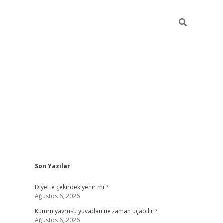
Sidebar
Son Yazılar
ilbet giriş
famecasino giriş
grandoperab
Diyette çekirdek yenir mi ?
Ağustos 6, 2026
Kumru yavrusu yuvadan ne zaman uçabilir ?
Ağustos 6, 2026