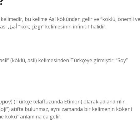
?
sağlam, asil” anlamına gelir. Arapça kelime, Arapça ˀaṣl أصل “kök, çizgi” kelimesinin infinitif halidir.
“asîl” (köklü, asil) kelimesinden Türkçeye girmiştir. “Soy”
τυμον) (Türkçe telaffuzunda Etimon) olarak adlandırılır.
oloji”) atıfta bulunmaz, aynı zamanda bir kelimenin kökeni
e kökü” anlamına da gelir.