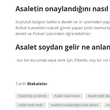
Asaletin onaylandığını nasıl
Soyluluk belgesi talebi e-devlet ve .tr üzerinden yapı
Kolluk kuvvetleri olarak görev yapan polis memurları
devlet ve Polnet üzerinden öğrenebilirler.
Asalet soydan gelir ne anla
-zor bir durumda veya zevk için. Elbette, soy bir rol
Tarih:
Makaleler
Asalet kişi ne demek
Asalet nasıl olunur
Asalet nedir ekş
Asalet tarihi nedir
Asaletin onaylandığını nasıl anlarız
As