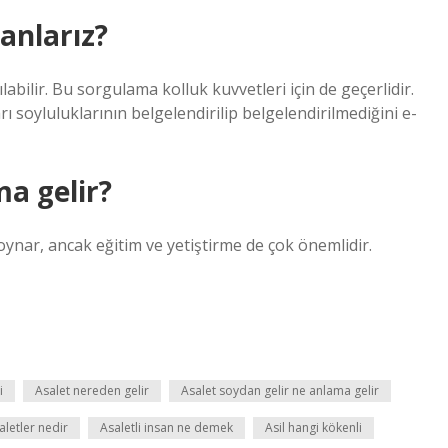
 anlarız?
labilir. Bu sorgulama kolluk kuvvetleri için de geçerlidir.
 soyluluklarının belgelendirilip belgelendirilmediğini e-
ma gelir?
 oynar, ancak eğitim ve yetiştirme de çok önemlidir.
i
Asalet nereden gelir
Asalet soydan gelir ne anlama gelir
aletler nedir
Asaletli insan ne demek
Asil hangi kökenli