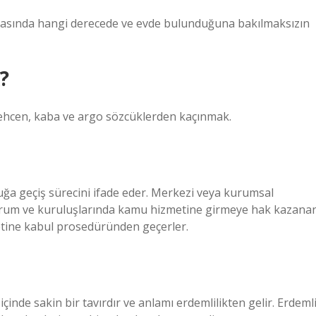
itasında hangi derecede ve evde bulunduğuna bakılmaksızın
?
stehcen, kaba ve argo sözcüklerden kaçınmak.
ğa geçiş sürecini ifade eder. Merkezi veya kurumsal
urum ve kuruluşlarında kamu hizmetine girmeye hak kazana
zmetine kabul prosedüründen geçerler.
çinde sakin bir tavırdır ve anlamı erdemlilikten gelir. Erdeml