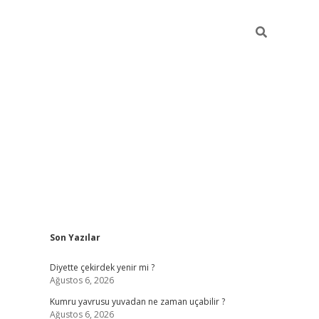
Sidebar
Son Yazılar
ilbet giriş
famecasino giriş
grandoper
Diyette çekirdek yenir mi ?
Ağustos 6, 2026
Kumru yavrusu yuvadan ne zaman uçabilir ?
Ağustos 6, 2026