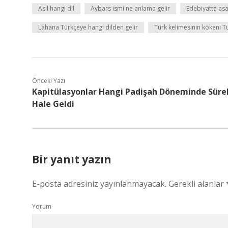
Asıl hangi dil
Aybars ismi ne anlama gelir
Edebiyatta as
Lahana Türkçeye hangi dilden gelir
Türk kelimesinin kökeni T
Önceki Yazı
Kapitülasyonlar Hangi Padişah Döneminde Sürek
Hale Geldi
Bir yanıt yazın
E-posta adresiniz yayınlanmayacak.
Gerekli alanlar
Yorum