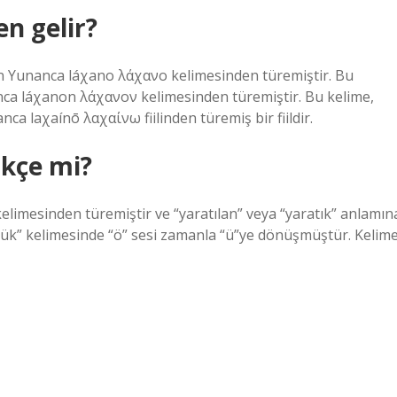
n gelir?
 Yunanca láχano λάχανο kelimesinden türemiştir. Bu
nca láχanon λάχανον kelimesinden türemiştir. Bu kelime,
a laχaínō λαχαίνω fiilinden türemiş bir fiildir.
rkçe mi?
limesinden türemiştir ve “yaratılan” veya “yaratık” anlamın
“Törük” kelimesinde “ö” sesi zamanla “ü”ye dönüşmüştür. Kelim