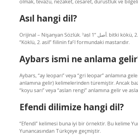
olmak, tevazu, nezaket, cesaret, dürüstlük ve bilge
Asıl hangi dil?
Orijinal – Nişanyan Sözlük. ˀaṣl أصل “1. bitki kökü, 2. (mecazi) soy, ilke, temel, esas”. Bu kelime Arapça aṣila “1.
“Köklü, 2. asil” fiilinin faˁl formundaki mastarıdır.
Aybars ismi ne anlama gelir
Aybars, “ay leoparı” veya “gri leopar” anlamına gelen
anlamına gelir) kelimelerinden türemiştir. Ancak bazı
“koyu sarı” veya “aslan rengi” anlamına gelir ve asla
Efendi dilimize hangi dil?
“Efendi” kelimesi buna iyi bir örnektir. Bu kelime 
Yunancasından Türkçeye geçmiştir.