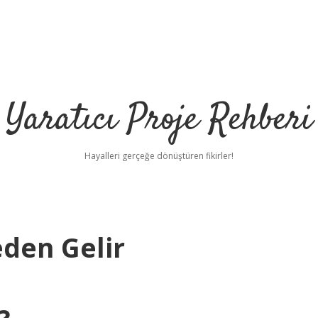
Yaratıcı Proje Rehberi
Hayalleri gerçeğe dönüştüren fikirler!
eden Gelir