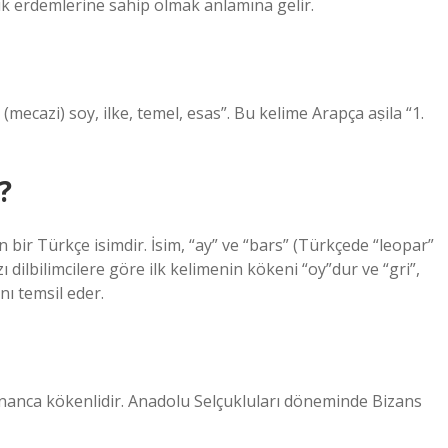
lik erdemlerine sahip olmak anlamına gelir.
?
 bir Türkçe isimdir. İsim, “ay” ve “bars” (Türkçede “leopar”
 dilbilimcilere göre ilk kelimenin kökeni “oy”dur ve “gri”,
nı temsil eder.
Yunanca kökenlidir. Anadolu Selçukluları döneminde Bizans