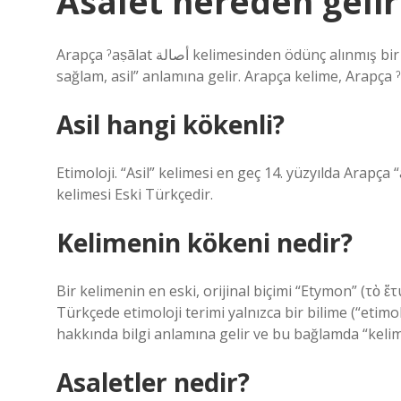
Asalet nereden gelir
Arapça ˀaṣālat أصالة kelimesinden ödünç alınmış bir kelimedir, bu kelime Aṣl kökünden gelir ve “köklü, önemli ve
Asil hangi kökenli?
Etimoloji. “Asil” kelimesi en geç 14. yüzyılda Arapça 
kelimesi Eski Türkçedir.
Kelimenin kökeni nedir?
Bir kelimenin en eski, orijinal biçimi “Etymon” (τὸ ἔ
Türkçede etimoloji terimi yalnızca bir bilime (“etim
hakkında bilgi anlamına gelir ve bu bağlamda “kelim
Asaletler nedir?