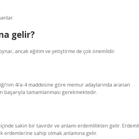
anlar.
ma gelir?
 oynar, ancak eğitim ve yetiştirme de çok önemlidir.
eliği’nin 4/a-4 maddesine göre memur adaylarında aranan
tajın başarıyla tamamlanması gerekmektedir.
çinde sakin bir tavırdır ve anlamı erdemlilikten gelir. Erdeml
lik erdemlerine sahip olmak anlamına gelir.