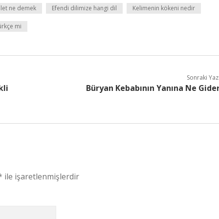
alet ne demek
Efendi dilimize hangi dil
Kelimenin kökeni nedir
ürkçe mi
Sonraki Yaz
li
Büryan Kebabının Yanına Ne Gide
*
ile işaretlenmişlerdir