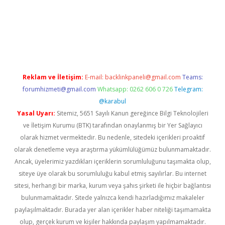
erabet
www.betexper.xyz/
Reklam ve İletişim:
E-mail:
backlinkpaneli@gmail.com
Teams:
forumhizmeti@gmail.com
Whatsapp: 0262 606 0 726
Telegram:
@karabul
Yasal Uyarı:
Sitemiz, 5651 Sayılı Kanun gereğince Bilgi Teknolojileri
ve İletişim Kurumu (BTK) tarafından onaylanmış bir Yer Sağlayıcı
olarak hizmet vermektedir. Bu nedenle, sitedeki içerikleri proaktif
olarak denetleme veya araştırma yükümlülüğümüz bulunmamaktadır.
Ancak, üyelerimiz yazdıkları içeriklerin sorumluluğunu taşımakta olup,
siteye üye olarak bu sorumluluğu kabul etmiş sayılırlar. Bu internet
sitesi, herhangi bir marka, kurum veya şahıs şirketi ile hiçbir bağlantısı
bulunmamaktadır. Sitede yalnızca kendi hazırladığımız makaleler
paylaşılmaktadır. Burada yer alan içerikler haber niteliği taşımamakta
olup, gerçek kurum ve kişiler hakkında paylaşım yapılmamaktadır.