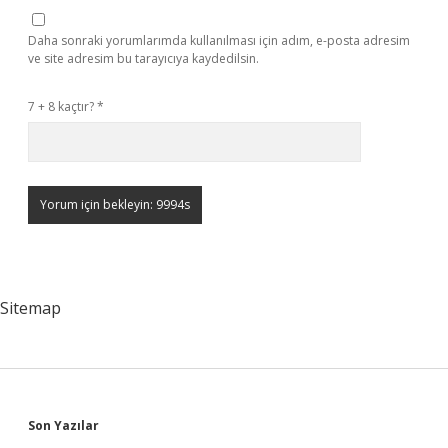
Daha sonraki yorumlarımda kullanılması için adım, e-posta adresim
ve site adresim bu tarayıcıya kaydedilsin.
7 + 8 kaçtır?
*
Sitemap
Sidebar
Son Yazılar