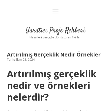
menüyü
Anasayfa
aç
Gizlilik Politikası
Yaratıcı Proje Rehberi
Yasal Uyarı
Hayalleri gerçeğe dönüştüren fikirler!
Hakkımızda
Artırılmış Gerçeklik Nedir Örnekler
Tarih: Ekim 28, 2024
Artırılmış gerçeklik
nedir ve örnekleri
nelerdir?