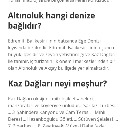
Yunan mitolojisinde birçok efsanenin konusudur.
Altınoluk hangi denize
bağlıdır?
Edremit, Balıkesir ilinin batısında Ege Denizi
kıyısında bir ilçedir. Edremit, Balıkesir ilinin üçüncü
büyük ilçesidir ve zeytin yetiştiriciliği ve Kaz Dağları
ile tanınır. İç turizmin ilk önemli merkezlerinden biri
olan Altınoluk ve Akçay bu ilçede yer almaktadır.
Kaz Dağları neyi meşhur?
Kaz Dağları oksijeni, mitolojik efsaneleri,
manzaraları ve köyleriyle ünlüdür… Sarıkız Türbesi.
… 3. Şahindere Kanyonu ve Cam Teras. … Mıhlı
Deresi … Hasanboğuldu Göleti. … Sütüven Şelalesi. …
7. Pınarbaşı … 8. Zeytinyağı Müzesi Daha fazla