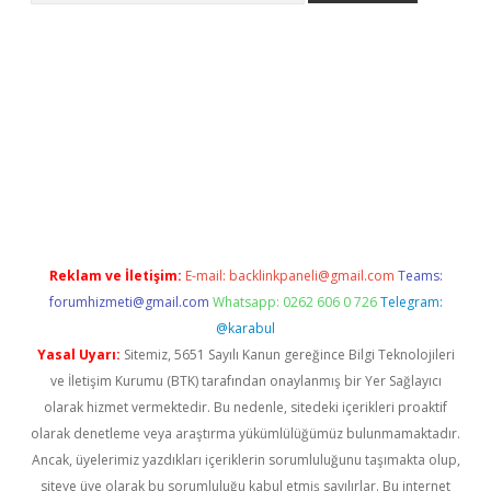
erabet
www.betexper.xyz/
Reklam ve İletişim:
E-mail:
backlinkpaneli@gmail.com
Teams:
forumhizmeti@gmail.com
Whatsapp: 0262 606 0 726
Telegram:
@karabul
Yasal Uyarı:
Sitemiz, 5651 Sayılı Kanun gereğince Bilgi Teknolojileri
ve İletişim Kurumu (BTK) tarafından onaylanmış bir Yer Sağlayıcı
olarak hizmet vermektedir. Bu nedenle, sitedeki içerikleri proaktif
olarak denetleme veya araştırma yükümlülüğümüz bulunmamaktadır.
Ancak, üyelerimiz yazdıkları içeriklerin sorumluluğunu taşımakta olup,
siteye üye olarak bu sorumluluğu kabul etmiş sayılırlar. Bu internet