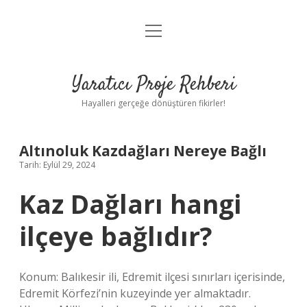
menüyü
Anasayfa
aç
Gizlilik Politikası
Yaratıcı Proje Rehberi
Yasal Uyarı
Hayalleri gerçeğe dönüştüren fikirler!
Hakkımızda
Altınoluk Kazdağları Nereye Bağlı
Tarih: Eylül 29, 2024
Kaz Dağları hangi
ilçeye bağlıdır?
Konum: Balıkesir ili, Edremit ilçesi sınırları içerisinde,
Edremit Körfezi’nin kuzeyinde yer almaktadır.