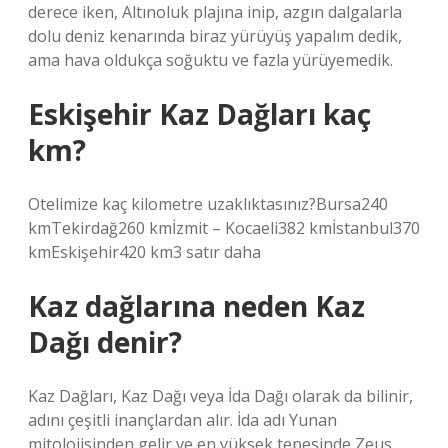
derece iken, Altınoluk plajına inip, azgın dalgalarla
dolu deniz kenarında biraz yürüyüş yapalım dedik,
ama hava oldukça soğuktu ve fazla yürüyemedik.
Eskişehir Kaz Dağları kaç
km?
Otelimize kaç kilometre uzaklıktasınız?Bursa240
kmTekirdağ260 kmİzmit – Kocaeli382 kmİstanbul370
kmEskişehir420 km3 satır daha
Kaz dağlarına neden Kaz
Dağı denir?
Kaz Dağları, Kaz Dağı veya İda Dağı olarak da bilinir,
adını çeşitli inançlardan alır. İda adı Yunan
mitolojisinden gelir ve en yüksek tepesinde Zeus