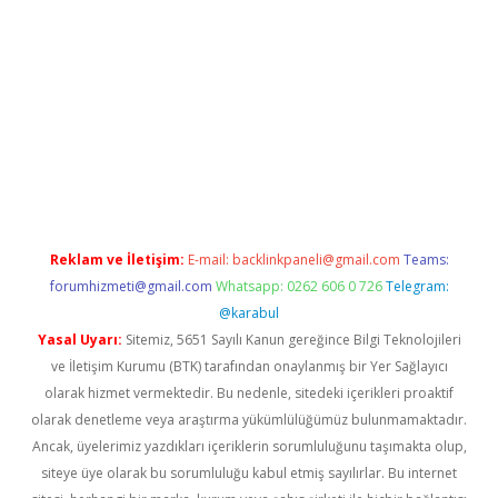
perabet
www.betexper.xyz/
Reklam ve İletişim:
E-mail:
backlinkpaneli@gmail.com
Teams:
forumhizmeti@gmail.com
Whatsapp: 0262 606 0 726
Telegram:
@karabul
Yasal Uyarı:
Sitemiz, 5651 Sayılı Kanun gereğince Bilgi Teknolojileri
ve İletişim Kurumu (BTK) tarafından onaylanmış bir Yer Sağlayıcı
olarak hizmet vermektedir. Bu nedenle, sitedeki içerikleri proaktif
olarak denetleme veya araştırma yükümlülüğümüz bulunmamaktadır.
Ancak, üyelerimiz yazdıkları içeriklerin sorumluluğunu taşımakta olup,
siteye üye olarak bu sorumluluğu kabul etmiş sayılırlar. Bu internet