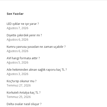
Sidebar
Son Yazılar
LED ışıklar ne işe yarar ?
Ağustos 7, 2026
Diyette çekirdek yenir mi ?
Ağustos 6, 2026
Kumru yavrusu yuvadan ne zaman uçabilir ?
Ağustos 6, 2026
AVI hangi formata aittir ?
Ağustos 5, 2026
Aile hekiminden alınan sağlık raporu kaç TL ?
Ağustos 3, 2026
Koç’ta tıp okunur mu ?
Temmuz 27, 2026
Korkuteli Antalya kaç TL ?
Temmuz 25, 2026
Delta ovalar nasıl oluşur ?