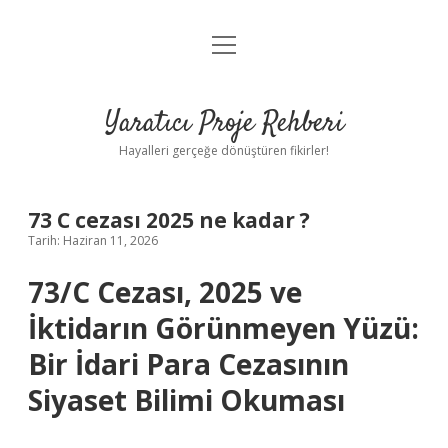
menüyü
Anasayfa
aç
Gizlilik Politikası
Yaratıcı Proje Rehberi
Yasal Uyarı
Hayalleri gerçeğe dönüştüren fikirler!
Hakkımızda
73 C cezası 2025 ne kadar ?
Tarih: Haziran 11, 2026
73/C Cezası, 2025 ve
İktidarın Görünmeyen Yüzü:
Bir İdari Para Cezasının
Siyaset Bilimi Okuması