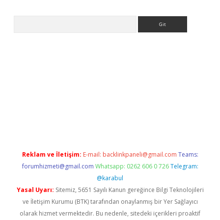
Arama
ww.betexper.xyz/
Reklam ve İletişim:
E-mail:
backlinkpaneli@gmail.com
Teams:
forumhizmeti@gmail.com
Whatsapp: 0262 606 0 726
Telegram:
@karabul
Yasal Uyarı:
Sitemiz, 5651 Sayılı Kanun gereğince Bilgi Teknolojileri
ve İletişim Kurumu (BTK) tarafından onaylanmış bir Yer Sağlayıcı
olarak hizmet vermektedir. Bu nedenle, sitedeki içerikleri proaktif