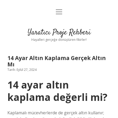
menüyü
Anasayfa
aç
Gizlilik Politikası
Yaratıcı Proje Rehberi
Yasal Uyarı
Hayalleri gerçeğe dönüştüren fikirler!
Hakkımızda
14 Ayar Altın Kaplama Gerçek Altın
Mı
Tarih: Eylül 27, 2024
14 ayar altın
kaplama değerli mi?
Kaplamalı mücevherlerde de gerçek altın kullanır;