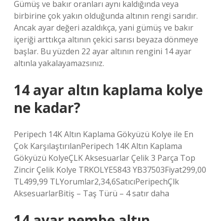
Gümüş ve bakır oranları aynı kaldığında veya
birbirine çok yakın olduğunda altının rengi sarıdır.
Ancak ayar değeri azaldıkça, yani gümüş ve bakır
içeriği arttıkça altının çekici sarısı beyaza dönmeye
başlar. Bu yüzden 22 ayar altının rengini 14 ayar
altınla yakalayamazsınız.
14 ayar altın kaplama kolye
ne kadar?
Peripech 14K Altın Kaplama Gökyüzü Kolye ile En
Çok KarşılaştırılanPeripech 14K Altın Kaplama
Gökyüzü KolyeÇLK Aksesuarlar Çelik 3 Parça Top
Zincir Çelik Kolye TRKOLYE5843 YB37503Fiyat299,00
TL499,99 TLYorumlar2,34,6SatıcıPeripechÇlk
AksesuarlarBitiş – Taş Türü – 4 satır daha
14 ayar pembe altın