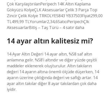
Çok KarşılaştırılanPeripech 14K Altın Kaplama
Gökyüzü KolyeÇLK Aksesuarlar Çelik 3 Parça Top
Zincir Çelik Kolye TRKOLYE5843 YB37503Fiyat299,00
TL499,99 TLYorumlar2,34,6SatıcıPeripechÇlk
AksesuarlarBitiş – Taş Türü – 4 satır daha
14 ayar altın kalitesiz mi?
14 Ayar Altın Değeri 14 ayar altın, %58 saf altın
anlamına gelir. %58’i altındır ve diğer yüzde çeşitli
maddeler eklenerek oluşturulur. Altın takıların
değeri 14 ayarın altına önemli ölçüde düşerken, 14
ayarın üzerine çıktığında değeri ve saflığı artar. 14
ayar altın takılar diğer 8 ayar takılardan çok daha
iyidir.