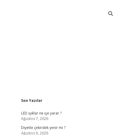
Sidebar
Son Yazılar
ilbet giriş
famecasino giriş
gra
LED ışıklar ne işe yarar ?
Ağustos 7, 2026
Diyette çekirdek yenir mi ?
Ağustos 6, 2026