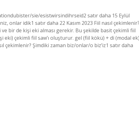
ationdubister/sie/esistwirsindihrseid2 satır daha 15 Eylül
iniz, onlar idik1 satır daha 22 Kasım 2023 Fiil nasıl çekimlenir
eki ve bir de kişi eki alması gerekir. Bu şekilde basit çekimli fiil
 eki) çekimli fiil saw’ı oluşturur. gel (fiil kökü) + di (modal ek
 nasıl çekimlenir? Şimdiki zaman biz/onlar/o biz’iz1 satır daha