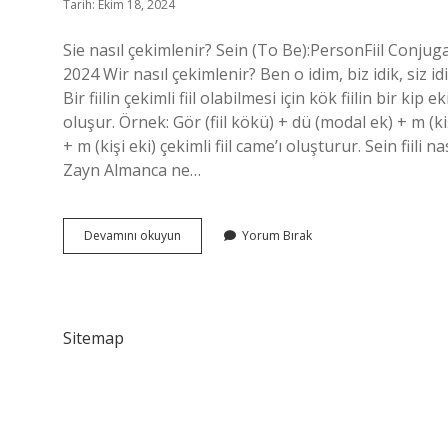
Tarih: Ekim 18, 2024
Sie nasıl çekimlenir? Sein (To Be):PersonFiil Conjug
2024 Wir nasıl çekimlenir? Ben o idim, biz idik, siz id
Bir fiilin çekimli fiil olabilmesi için kök fiilin bir kip 
oluşur. Örnek: Gör (fiil kökü) + dü (modal ek) + m (kişi
+ m (kişi eki) çekimli fiil came’ı oluşturur. Sein fiili
Zayn Almanca ne…
Sanmak
Devamını okuyun
Yorum Bırak
Nasıl
Çekimlenir
Sitemap