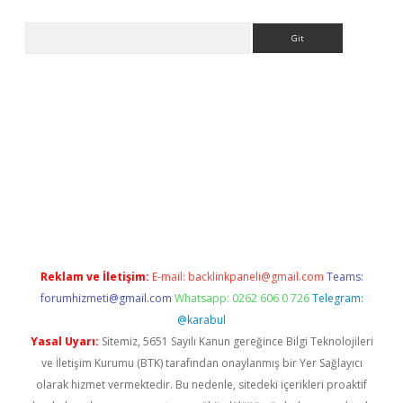
Arama
iriş
grandoperabet
www.betexper.xyz/
Reklam ve İletişim:
E-mail:
backlinkpaneli@gmail.com
Teams:
forumhizmeti@gmail.com
Whatsapp: 0262 606 0 726
Telegram:
@karabul
Yasal Uyarı:
Sitemiz, 5651 Sayılı Kanun gereğince Bilgi Teknolojileri
ve İletişim Kurumu (BTK) tarafından onaylanmış bir Yer Sağlayıcı
olarak hizmet vermektedir. Bu nedenle, sitedeki içerikleri proaktif