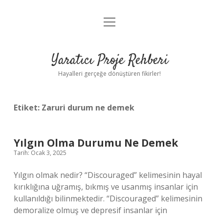
menüyü
Anasayfa
aç
Gizlilik Politikası
Yaratıcı Proje Rehberi
Yasal Uyarı
Hayalleri gerçeğe dönüştüren fikirler!
Hakkımızda
Etiket:
Zaruri durum ne demek
Yılgın Olma Durumu Ne Demek
Tarih: Ocak 3, 2025
Yılgın olmak nedir? “Discouraged” kelimesinin hayal
kırıklığına uğramış, bıkmış ve usanmış insanlar için
kullanıldığı bilinmektedir. “Discouraged” kelimesinin
demoralize olmuş ve depresif insanlar için