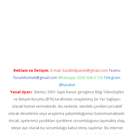
iriş
grandoperabet
www.betexper.xyz/
Reklam ve İletişim:
E-mail:
backlinkpaneli@gmail.com
Teams:
forumhizmeti@gmail.com
Whatsapp: 0262 606 0 726
Telegram:
@karabul
Yasal Uyarı:
Sitemiz, 5651 Sayılı Kanun gereğince Bilgi Teknolojileri
ve İletişim Kurumu (BTK) tarafından onaylanmış bir Yer Sağlayıcı
olarak hizmet vermektedir. Bu nedenle, sitedeki içerikleri proaktif
olarak denetleme veya araştırma yükümlülüğümüz bulunmamaktadır.
Ancak, üyelerimiz yazdıkları içeriklerin sorumluluğunu taşımakta olup,
siteye üye olarak bu sorumluluğu kabul etmiş sayılırlar. Bu internet