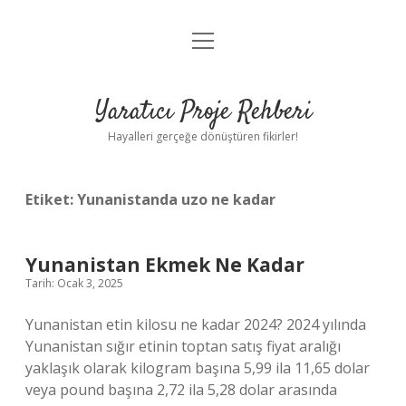
menüyü
Anasayfa
aç
Gizlilik Politikası
Yaratıcı Proje Rehberi
Yasal Uyarı
Hayalleri gerçeğe dönüştüren fikirler!
Hakkımızda
Etiket:
Yunanistanda uzo ne kadar
Yunanistan Ekmek Ne Kadar
Tarih: Ocak 3, 2025
Yunanistan etin kilosu ne kadar 2024? 2024 yılında
Yunanistan sığır etinin toptan satış fiyat aralığı
yaklaşık olarak kilogram başına 5,99 ila 11,65 dolar
veya pound başına 2,72 ila 5,28 dolar arasında