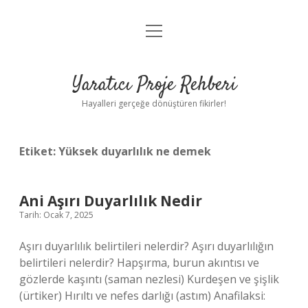
menüyü
Anasayfa
aç
Gizlilik Politikası
Yaratıcı Proje Rehberi
Yasal Uyarı
Hayalleri gerçeğe dönüştüren fikirler!
Hakkımızda
Etiket:
Yüksek duyarlılık ne demek
Ani Aşırı Duyarlılık Nedir
Tarih: Ocak 7, 2025
Aşırı duyarlılık belirtileri nelerdir? Aşırı duyarlılığın
belirtileri nelerdir? Hapşırma, burun akıntısı ve
gözlerde kaşıntı (saman nezlesi) Kurdeşen ve şişlik
(ürtiker) Hırıltı ve nefes darlığı (astım) Anafilaksi: