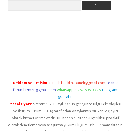
Arama
iriş
grandoperabet
www.betexper.xyz/
Reklam ve İletişim:
E-mail:
backlinkpaneli@gmail.com
Teams:
forumhizmeti@gmail.com
Whatsapp: 0262 606 0 726
Telegram:
@karabul
Yasal Uyarı:
Sitemiz, 5651 Sayılı Kanun gereğince Bilgi Teknolojileri
ve İletişim Kurumu (BTK) tarafından onaylanmış bir Yer Sağlayıcı
olarak hizmet vermektedir. Bu nedenle, sitedeki içerikleri proaktif
olarak denetleme veya araştırma yükümlülüğümüz bulunmamaktadır.