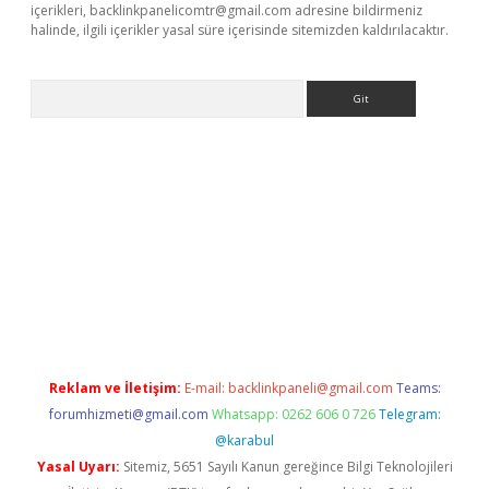
içerikleri,
backlinkpanelicomtr@gmail.com
adresine bildirmeniz
halinde, ilgili içerikler yasal süre içerisinde sitemizden kaldırılacaktır.
Arama
iriş
grandoperabet
www.betexper.xyz/
Reklam ve İletişim:
E-mail:
backlinkpaneli@gmail.com
Teams:
forumhizmeti@gmail.com
Whatsapp: 0262 606 0 726
Telegram:
@karabul
Yasal Uyarı:
Sitemiz, 5651 Sayılı Kanun gereğince Bilgi Teknolojileri