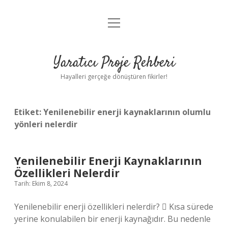
menüyü
Anasayfa
aç
Gizlilik Politikası
Yaratıcı Proje Rehberi
Yasal Uyarı
Hayalleri gerçeğe dönüştüren fikirler!
Hakkımızda
Etiket:
Yenilenebilir enerji kaynaklarının olumlu
yönleri nelerdir
Yenilenebilir Enerji Kaynaklarının
Özellikleri Nelerdir
Tarih: Ekim 8, 2024
Yenilenebilir enerji özellikleri nelerdir?  Kısa sürede
yerine konulabilen bir enerji kaynağıdır. Bu nedenle