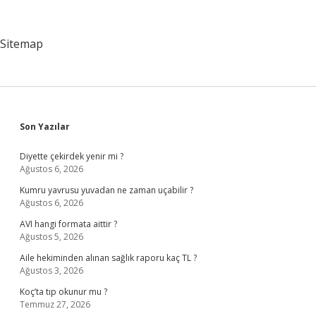
Özellikleri
Nelerdir
Sitemap
Sidebar
Son Yazılar
Diyette çekirdek yenir mi ?
Ağustos 6, 2026
Kumru yavrusu yuvadan ne zaman uçabilir ?
Ağustos 6, 2026
AVI hangi formata aittir ?
Ağustos 5, 2026
Aile hekiminden alınan sağlık raporu kaç TL ?
Ağustos 3, 2026
Koç’ta tıp okunur mu ?
Temmuz 27, 2026