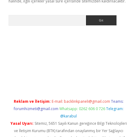
halinde, ilgili içerikler yasal süre içerisinde sitemizden kaldırılacaktır.
Arama
iriş
grandoperabet
www.betexper.xyz/
Reklam ve İletişim:
E-mail:
backlinkpaneli@gmail.com
Teams:
forumhizmeti@gmail.com
Whatsapp: 0262 606 0 726
Telegram:
@karabul
Yasal Uyarı:
Sitemiz, 5651 Sayılı Kanun gereğince Bilgi Teknolojileri
ve İletişim Kurumu (BTK) tarafından onaylanmış bir Yer Sağlayıcı