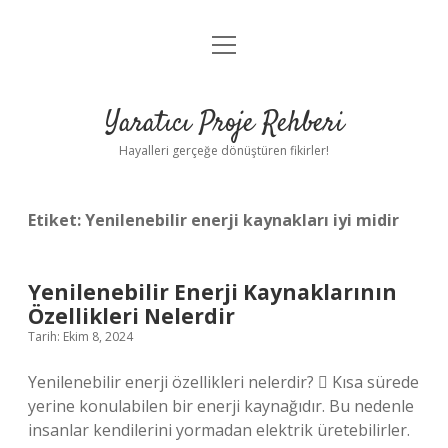
menüyü
Anasayfa
aç
Gizlilik Politikası
Yaratıcı Proje Rehberi
Yasal Uyarı
Hayalleri gerçeğe dönüştüren fikirler!
Hakkımızda
Etiket:
Yenilenebilir enerji kaynakları iyi midir
Yenilenebilir Enerji Kaynaklarının
Özellikleri Nelerdir
Tarih: Ekim 8, 2024
Yenilenebilir enerji özellikleri nelerdir?  Kısa sürede
yerine konulabilen bir enerji kaynağıdır. Bu nedenle
insanlar kendilerini yormadan elektrik üretebilirler.