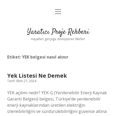
menüyü
Anasayfa
aç
Gizlilik Politikası
Yaratıcı Proje Rehberi
Yasal Uyarı
Hayalleri gerçeğe dönüştüren fikirler!
Hakkımızda
Etiket:
YEK belgesi nasıl alınır
Yek Listesi Ne Demek
Tarih: Ekim 27, 2024
YEK açılımı nedir? YEK-G (Yenilenebilir Enerji Kaynak
Garanti Belgesi) belgesi, Türkiye’de yenilenebilir
enerji kaynaklarından üretilen elektriğin
izlenebilirliğini ve sürdürülebilirliğini güvence altına