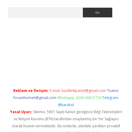
Arama
iriş
grandoperabet
www.betexper.xyz/
Reklam ve İletişim:
E-mail:
backlinkpaneli@gmail.com
Teams:
forumhizmeti@gmail.com
Whatsapp: 0262 606 0 726
Telegram:
@karabul
Yasal Uyarı:
Sitemiz, 5651 Sayılı Kanun gereğince Bilgi Teknolojileri
ve İletişim Kurumu (BTK) tarafından onaylanmış bir Yer Sağlayıcı
olarak hizmet vermektedir. Bu nedenle, sitedeki içerikleri proaktif