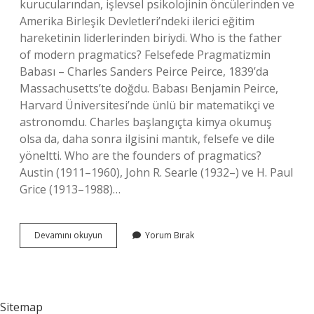
kurucularından, işlevsel psikolojinin öncülerinden ve
Amerika Birleşik Devletleri’ndeki ilerici eğitim
hareketinin liderlerinden biriydi. Who is the father
of modern pragmatics? Felsefede Pragmatizmin
Babası – Charles Sanders Peirce Peirce, 1839’da
Massachusetts’te doğdu. Babası Benjamin Peirce,
Harvard Üniversitesi’nde ünlü bir matematikçi ve
astronomdu. Charles başlangıçta kimya okumuş
olsa da, daha sonra ilgisini mantık, felsefe ve dile
yöneltti. Who are the founders of pragmatics?
Austin (1911–1960), John R. Searle (1932–) ve H. Paul
Grice (1913–1988)…
Who
Devamını okuyun
Yorum Bırak
Is
The
Father
Of
Pragmatism
Sitemap