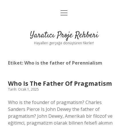
menüyü
Anasayfa
aç
Gizlilik Politikası
Yaratıcı Proje Rehberi
Yasal Uyarı
Hayalleri gerçeğe dönüştüren fikirler!
Hakkımızda
Etiket:
Who is the father of Perennialism
Who Is The Father Of Pragmatism
Tarih: Ocak 1, 2025
Who is the founder of pragmatism? Charles
Sanders Pierce Is John Dewey the father of
pragmatism? John Dewey, Amerikalı bir filozof ve
eğitimci, pragmatizm olarak bilinen felsefi akımın