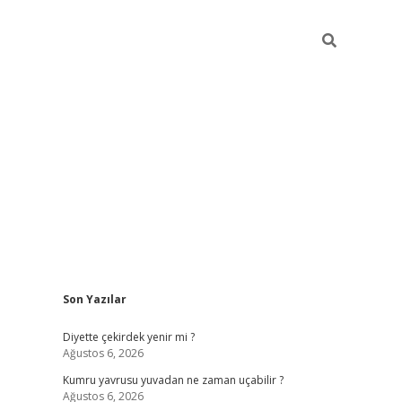
Sidebar
Son Yazılar
ilbet giriş
famecasino giriş
g
Diyette çekirdek yenir mi ?
Ağustos 6, 2026
Kumru yavrusu yuvadan ne zaman uçabilir ?
Ağustos 6, 2026