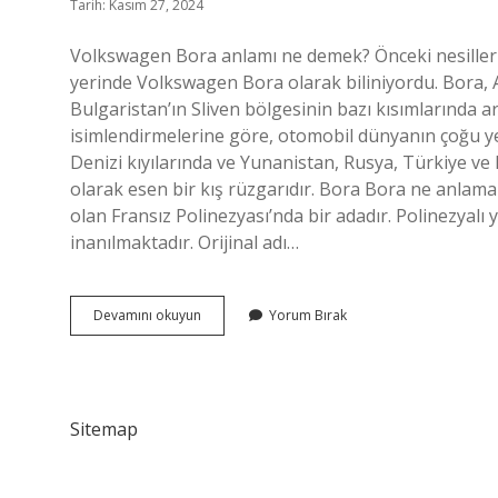
Tarih: Kasım 27, 2024
Volkswagen Bora anlamı ne demek? Önceki nesiller
yerinde Volkswagen Bora olarak biliniyordu. Bora, A
Bulgaristan’ın Sliven bölgesinin bazı kısımlarında ara
isimlendirmelerine göre, otomobil dünyanın çoğu ye
Denizi kıyılarında ve Yunanistan, Rusya, Türkiye ve B
olarak esen bir kış rüzgarıdır. Bora Bora ne anlama 
olan Fransız Polinezyası’nda bir adadır. Polinezyalı y
inanılmaktadır. Orijinal adı…
Boranın
Devamını okuyun
Yorum Bırak
Açılımı
Nedir
Sitemap