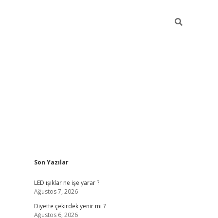
Sidebar
Son Yazılar
ilbet giriş
famecasino giriş
gran
LED ışıklar ne işe yarar ?
Ağustos 7, 2026
Diyette çekirdek yenir mi ?
Ağustos 6, 2026