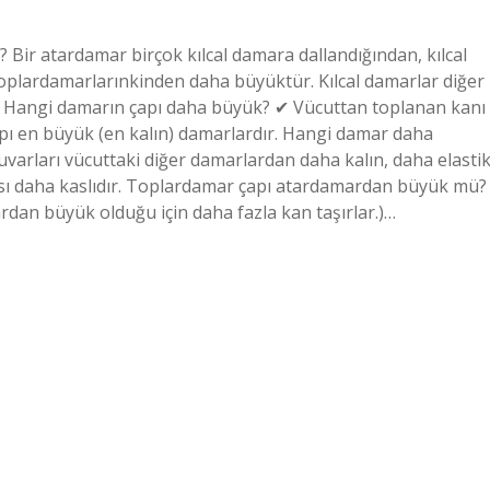
 Bir atardamar birçok kılcal damara dallandığından, kılcal
toplardamarlarınkinden daha büyüktür. Kılcal damarlar diğer
. Hangi damarın çapı daha büyük? ✔ Vücuttan toplanan kanı
apı en büyük (en kalın) damarlardır. Hangi damar daha
varları vücuttaki diğer damarlardan daha kalın, daha elasti
ısı daha kaslıdır. Toplardamar çapı atardamardan büyük mü?
dan büyük olduğu için daha fazla kan taşırlar.)…