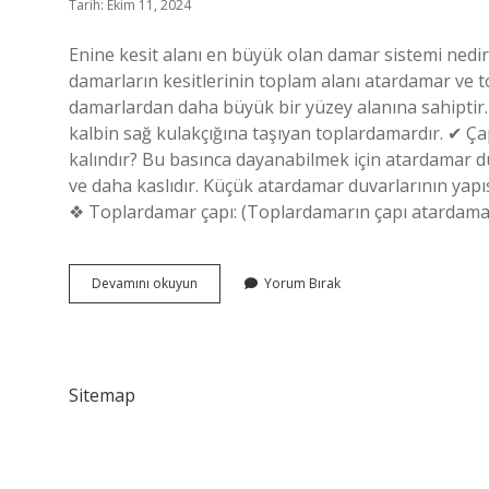
Tarih: Ekim 11, 2024
Enine kesit alanı en büyük olan damar sistemi nedir?
damarların kesitlerinin toplam alanı atardamar ve 
damarlardan daha büyük bir yüzey alanına sahiptir
kalbin sağ kulakçığına taşıyan toplardamardır. ✔ Ç
kalındır? Bu basınca dayanabilmek için atardamar du
ve daha kaslıdır. Küçük atardamar duvarlarının yap
❖ Toplardamar çapı: (Toplardamarın çapı atardamar
Hangi
Devamını okuyun
Yorum Bırak
Damarın
Kesit
Alanı
Daha
Fazla
Sitemap