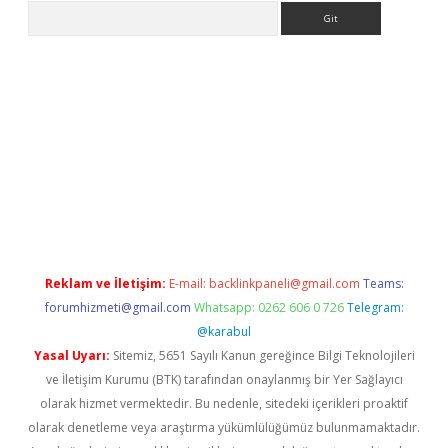
Arama
giriş
grandoperabet
www.betexper.xyz/
Reklam ve İletişim:
E-mail:
backlinkpaneli@gmail.com
Teams:
forumhizmeti@gmail.com
Whatsapp: 0262 606 0 726
Telegram:
@karabul
Yasal Uyarı:
Sitemiz, 5651 Sayılı Kanun gereğince Bilgi Teknolojileri
ve İletişim Kurumu (BTK) tarafından onaylanmış bir Yer Sağlayıcı
olarak hizmet vermektedir. Bu nedenle, sitedeki içerikleri proaktif
olarak denetleme veya araştırma yükümlülüğümüz bulunmamaktadır.