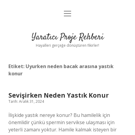
menüyü
Anasayfa
aç
Gizlilik Politikası
Yaratıcı Proje Rehberi
Yasal Uyarı
Hayalleri gerçeğe dönüştüren fikirler!
Hakkımızda
Etiket:
Uyurken neden bacak arasına yastık
konur
Sevişirken Neden Yastık Konur
Tarih: Aralık 31, 2024
İlişkide yastık nereye konur? Bu hamilelik için
önemlidir çünkü spermin servikse ulaşması için
yeterli zamanı yoktur. Hamile kalmak isteyen bir