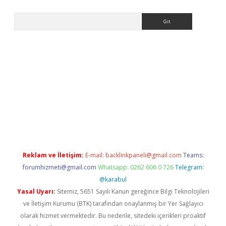
Arama
iriş
grandoperabet
www.betexper.xyz/
Reklam ve İletişim:
E-mail:
backlinkpaneli@gmail.com
Teams:
forumhizmeti@gmail.com
Whatsapp: 0262 606 0 726
Telegram:
@karabul
Yasal Uyarı:
Sitemiz, 5651 Sayılı Kanun gereğince Bilgi Teknolojileri
ve İletişim Kurumu (BTK) tarafından onaylanmış bir Yer Sağlayıcı
olarak hizmet vermektedir. Bu nedenle, sitedeki içerikleri proaktif