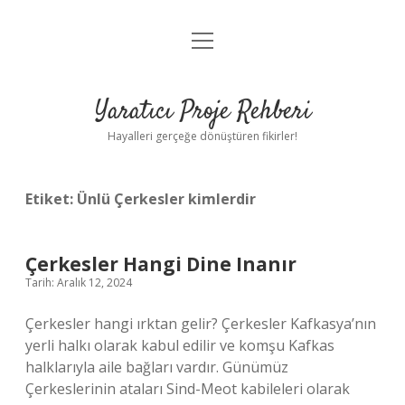
menüyü
Anasayfa
aç
Gizlilik Politikası
Yaratıcı Proje Rehberi
Yasal Uyarı
Hayalleri gerçeğe dönüştüren fikirler!
Hakkımızda
Etiket:
Ünlü Çerkesler kimlerdir
Çerkesler Hangi Dine Inanır
Tarih: Aralık 12, 2024
Çerkesler hangi ırktan gelir? Çerkesler Kafkasya’nın
yerli halkı olarak kabul edilir ve komşu Kafkas
halklarıyla aile bağları vardır. Günümüz
Çerkeslerinin ataları Sind-Meot kabileleri olarak