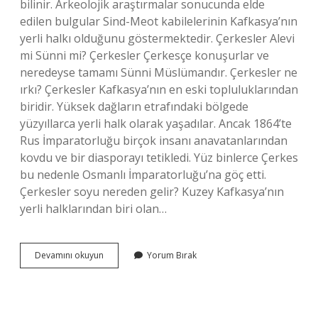
bilinir. Arkeolojik araştırmalar sonucunda elde
edilen bulgular Sind-Meot kabilelerinin Kafkasya’nın
yerli halkı olduğunu göstermektedir. Çerkesler Alevi
mi Sünni mi? Çerkesler Çerkesçe konuşurlar ve
neredeyse tamamı Sünni Müslümandır. Çerkesler ne
ırkı? Çerkesler Kafkasya’nın en eski topluluklarından
biridir. Yüksek dağların etrafındaki bölgede
yüzyıllarca yerli halk olarak yaşadılar. Ancak 1864’te
Rus İmparatorluğu birçok insanı anavatanlarından
kovdu ve bir diasporayı tetikledi. Yüz binlerce Çerkes
bu nedenle Osmanlı İmparatorluğu’na göç etti.
Çerkesler soyu nereden gelir? Kuzey Kafkasya’nın
yerli halklarından biri olan…
Çerkesler
Devamını okuyun
Yorum Bırak
Hangi
Dine
Inanır