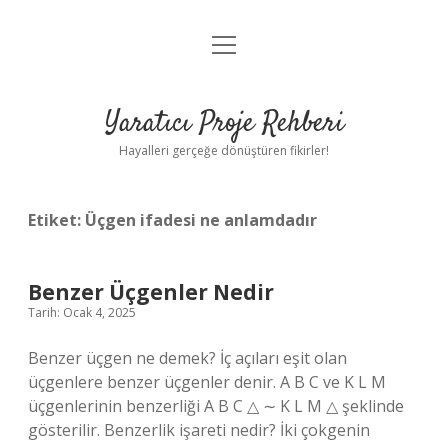
menüyü
Anasayfa
aç
Gizlilik Politikası
Yaratıcı Proje Rehberi
Yasal Uyarı
Hayalleri gerçeğe dönüştüren fikirler!
Hakkımızda
Etiket:
Üçgen ifadesi ne anlamdadır
Benzer Üçgenler Nedir
Tarih: Ocak 4, 2025
Benzer üçgen ne demek? İç açıları eşit olan
üçgenlere benzer üçgenler denir. A B C ve K L M
üçgenlerinin benzerliği A B C △ ∼ K L M △ şeklinde
gösterilir. Benzerlik işareti nedir? İki çokgenin