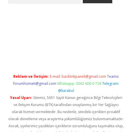
iriş
grandoperabet
www.betexper.xyz/
Reklam ve İletişim:
E-mail:
backlinkpaneli@gmail.com
Teams:
forumhizmeti@gmail.com
Whatsapp: 0262 606 0 726
Telegram:
@karabul
Yasal Uyarı:
Sitemiz, 5651 Sayılı Kanun gereğince Bilgi Teknolojileri
ve İletişim Kurumu (BTK) tarafından onaylanmış bir Yer Sağlayıcı
olarak hizmet vermektedir. Bu nedenle, sitedeki içerikleri proaktif
olarak denetleme veya araştırma yükümlülüğümüz bulunmamaktadır.
Ancak, üyelerimiz yazdıkları içeriklerin sorumluluğunu taşımakta olup,