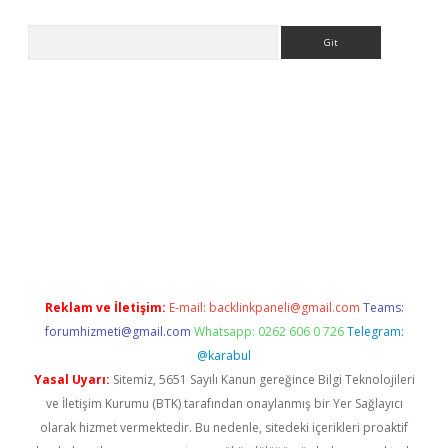
Arama
iriş
grandoperabet
www.betexper.xyz/
Reklam ve İletişim:
E-mail:
backlinkpaneli@gmail.com
Teams:
forumhizmeti@gmail.com
Whatsapp: 0262 606 0 726
Telegram:
@karabul
Yasal Uyarı:
Sitemiz, 5651 Sayılı Kanun gereğince Bilgi Teknolojileri
ve İletişim Kurumu (BTK) tarafından onaylanmış bir Yer Sağlayıcı
olarak hizmet vermektedir. Bu nedenle, sitedeki içerikleri proaktif