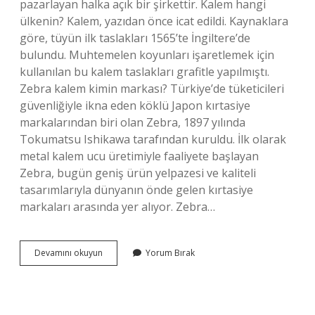
pazarlayan halka açık bir şirkettir. Kalem hangi
ülkenin? Kalem, yazıdan önce icat edildi. Kaynaklara
göre, tüyün ilk taslakları 1565’te İngiltere’de
bulundu. Muhtemelen koyunları işaretlemek için
kullanılan bu kalem taslakları grafitle yapılmıştı.
Zebra kalem kimin markası? Türkiye’de tüketicileri
güvenliğiyle ikna eden köklü Japon kırtasiye
markalarından biri olan Zebra, 1897 yılında
Tokumatsu Ishikawa tarafından kuruldu. İlk olarak
metal kalem ucu üretimiyle faaliyete başlayan
Zebra, bugün geniş ürün yelpazesi ve kaliteli
tasarımlarıyla dünyanın önde gelen kırtasiye
markaları arasında yer alıyor. Zebra…
Zebra
Devamını okuyun
Yorum Bırak
Kalem
Hangi
Ülkenin