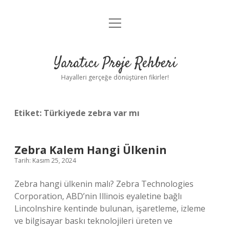
menüyü
Anasayfa
aç
Gizlilik Politikası
Yaratıcı Proje Rehberi
Yasal Uyarı
Hayalleri gerçeğe dönüştüren fikirler!
Hakkımızda
Etiket:
Türkiyede zebra var mı
Zebra Kalem Hangi Ülkenin
Tarih: Kasım 25, 2024
Zebra hangi ülkenin malı? Zebra Technologies
Corporation, ABD’nin Illinois eyaletine bağlı
Lincolnshire kentinde bulunan, işaretleme, izleme
ve bilgisayar baskı teknolojileri üreten ve