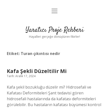
menüyü
Anasayfa
aç
Gizlilik Politikası
Yaratıcı Proje Rehberi
Yasal Uyarı
Hayalleri gerçeğe dönüştüren fikirler!
Hakkımızda
Etiket:
Turan çıkıntısı nedir
Kafa Şekli Düzeltilir Mi
Tarih: Aralık 17, 2024
Kafa şekil bozukluğu düzelir mi? Hidrosefali ve
Kafatası Deformiteleri Şant tedavisi gören
hidrosefali hastalarında da kafatası deformiteleri
görülebilir. Bu hastaların kafatası büyümesi kontrol