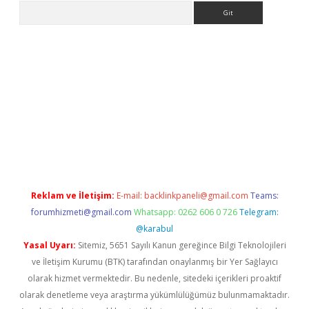
Arama
giriş
grandoperabet
www.betexper.xyz/
Reklam ve İletişim:
E-mail:
backlinkpaneli@gmail.com
Teams:
forumhizmeti@gmail.com
Whatsapp: 0262 606 0 726
Telegram:
@karabul
Yasal Uyarı:
Sitemiz, 5651 Sayılı Kanun gereğince Bilgi Teknolojileri
ve İletişim Kurumu (BTK) tarafından onaylanmış bir Yer Sağlayıcı
olarak hizmet vermektedir. Bu nedenle, sitedeki içerikleri proaktif
olarak denetleme veya araştırma yükümlülüğümüz bulunmamaktadır.