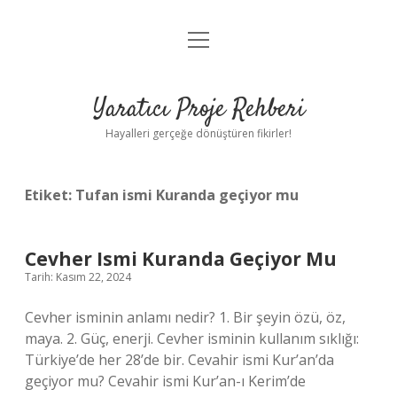
menüyü
Anasayfa
aç
Gizlilik Politikası
Yaratıcı Proje Rehberi
Yasal Uyarı
Hayalleri gerçeğe dönüştüren fikirler!
Hakkımızda
Etiket:
Tufan ismi Kuranda geçiyor mu
Cevher Ismi Kuranda Geçiyor Mu
Tarih: Kasım 22, 2024
Cevher isminin anlamı nedir? 1. Bir şeyin özü, öz,
maya. 2. Güç, enerji. Cevher isminin kullanım sıklığı:
Türkiye’de her 28’de bir. Cevahir ismi Kur’an’da
geçiyor mu? Cevahir ismi Kur’an-ı Kerim’de