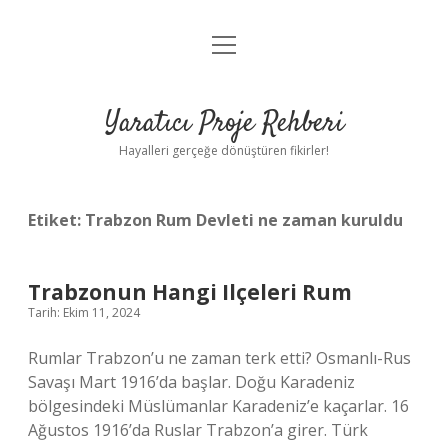
menüyü
Anasayfa
aç
Gizlilik Politikası
Yaratıcı Proje Rehberi
Yasal Uyarı
Hayalleri gerçeğe dönüştüren fikirler!
Hakkımızda
Etiket:
Trabzon Rum Devleti ne zaman kuruldu
Trabzonun Hangi Ilçeleri Rum
Tarih: Ekim 11, 2024
Rumlar Trabzon’u ne zaman terk etti? Osmanlı-Rus
Savaşı Mart 1916’da başlar. Doğu Karadeniz
bölgesindeki Müslümanlar Karadeniz’e kaçarlar. 16
Ağustos 1916’da Ruslar Trabzon’a girer. Türk