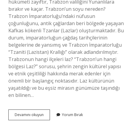
hükümeti zayıftır, Trabzon valiliğini Yunanlılara
bırakır ve kaçar. Trabzon’un soyu nereden?
Trabzon İmparatorluğu’ndaki nüfusun
çoğunluğunu, antik çağlardan beri bölgede yaşayan
Kafkas kökenli Tzanlar (Lazlar) oluşturmaktadır. Bu
durum, imparatorluğun çağdaş tarihçilerinin
belgelerine de yansımış ve Trabzon İmparatorluğu
“Tzaniti (Lazistan) Krallığı” olarak adlandırılmıştır.
Trabzonun hangi ilçeleri laz? “Trabzon’un hangi
bölgesi Laz?” sorusu, şehrin zengin kültürel yapısı
ve etnik çeşitliliği hakkında merak edenler için
önemli bir başlangıç ​​noktasıdır. Laz kültürünün
yaşatıldığı ve bu eşsiz mirasın günümüze taşındığı
en bilinen…
Trabzonun
Devamını okuyun
Yorum Bırak
Hangi
Ilçeleri
Rum