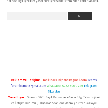
halinde, ilgili içerikler yasal süre içerisinde sitemizden kaldırılacaktır.
Arama
iriş
grandoperabet
www.betexper.xyz/
Reklam ve İletişim:
E-mail:
backlinkpaneli@gmail.com
Teams:
forumhizmeti@gmail.com
Whatsapp: 0262 606 0 726
Telegram:
@karabul
Yasal Uyarı:
Sitemiz, 5651 Sayılı Kanun gereğince Bilgi Teknolojileri
ve İletişim Kurumu (BTK) tarafından onaylanmış bir Yer Sağlayıcı