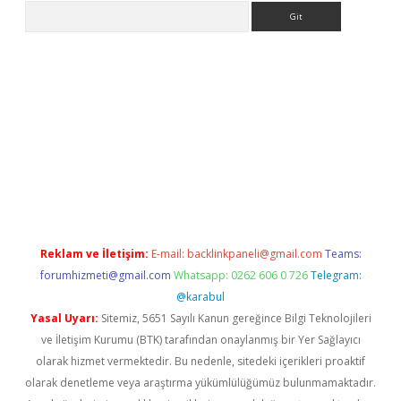
Arama
iriş
grandoperabet
www.betexper.xyz/
Reklam ve İletişim:
E-mail:
backlinkpaneli@gmail.com
Teams:
forumhizmeti@gmail.com
Whatsapp: 0262 606 0 726
Telegram:
@karabul
Yasal Uyarı:
Sitemiz, 5651 Sayılı Kanun gereğince Bilgi Teknolojileri
ve İletişim Kurumu (BTK) tarafından onaylanmış bir Yer Sağlayıcı
olarak hizmet vermektedir. Bu nedenle, sitedeki içerikleri proaktif
olarak denetleme veya araştırma yükümlülüğümüz bulunmamaktadır.