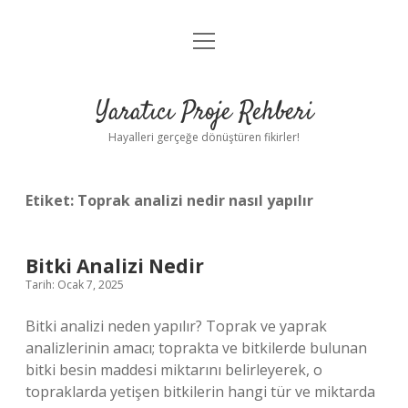
menüyü
Anasayfa
aç
Gizlilik Politikası
Yaratıcı Proje Rehberi
Yasal Uyarı
Hayalleri gerçeğe dönüştüren fikirler!
Hakkımızda
Etiket:
Toprak analizi nedir nasıl yapılır
Bitki Analizi Nedir
Tarih: Ocak 7, 2025
Bitki analizi neden yapılır? Toprak ve yaprak
analizlerinin amacı; toprakta ve bitkilerde bulunan
bitki besin maddesi miktarını belirleyerek, o
topraklarda yetişen bitkilerin hangi tür ve miktarda