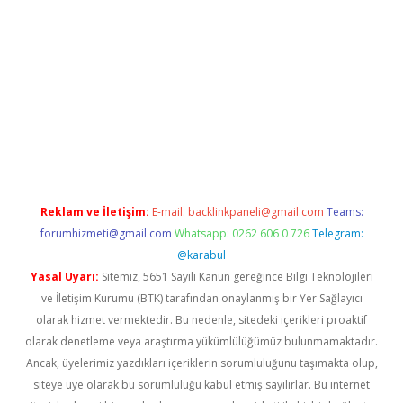
iriş
grandoperabet
www.betexper.xyz/
Reklam ve İletişim:
E-mail:
backlinkpaneli@gmail.com
Teams:
forumhizmeti@gmail.com
Whatsapp: 0262 606 0 726
Telegram:
@karabul
Yasal Uyarı:
Sitemiz, 5651 Sayılı Kanun gereğince Bilgi Teknolojileri
ve İletişim Kurumu (BTK) tarafından onaylanmış bir Yer Sağlayıcı
olarak hizmet vermektedir. Bu nedenle, sitedeki içerikleri proaktif
olarak denetleme veya araştırma yükümlülüğümüz bulunmamaktadır.
Ancak, üyelerimiz yazdıkları içeriklerin sorumluluğunu taşımakta olup,
siteye üye olarak bu sorumluluğu kabul etmiş sayılırlar. Bu internet