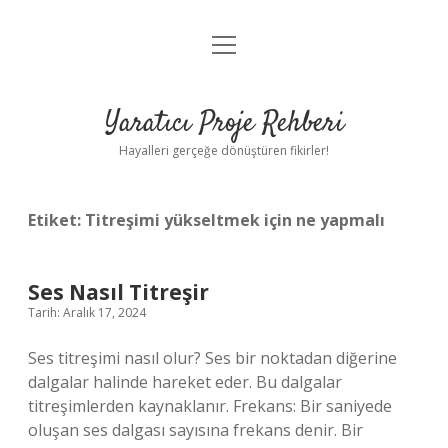
menüyü
Anasayfa
aç
Gizlilik Politikası
Yaratıcı Proje Rehberi
Yasal Uyarı
Hayalleri gerçeğe dönüştüren fikirler!
Hakkımızda
Etiket:
Titreşimi yükseltmek için ne yapmalı
Ses Nasıl Titreşir
Tarih: Aralık 17, 2024
Ses titreşimi nasıl olur? Ses bir noktadan diğerine
dalgalar halinde hareket eder. Bu dalgalar
titreşimlerden kaynaklanır. Frekans: Bir saniyede
oluşan ses dalgası sayısına frekans denir. Bir