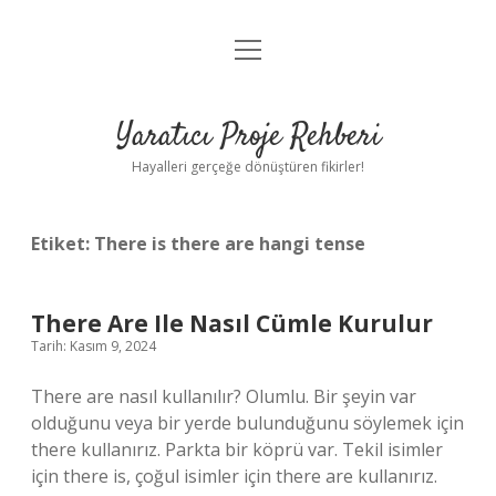
menüyü
Anasayfa
aç
Gizlilik Politikası
Yaratıcı Proje Rehberi
Yasal Uyarı
Hayalleri gerçeğe dönüştüren fikirler!
Hakkımızda
Etiket:
There is there are hangi tense
There Are Ile Nasıl Cümle Kurulur
Tarih: Kasım 9, 2024
There are nasıl kullanılır? Olumlu. Bir şeyin var
olduğunu veya bir yerde bulunduğunu söylemek için
there kullanırız. Parkta bir köprü var. Tekil isimler
için there is, çoğul isimler için there are kullanırız.