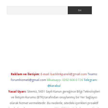
Arama
iriş
grandoperabet
www.betexper.xyz/
Reklam ve İletişim:
E-mail:
backlinkpaneli@gmail.com
Teams:
forumhizmeti@gmail.com
Whatsapp: 0262 606 0 726
Telegram:
@karabul
Yasal Uyarı:
Sitemiz, 5651 Sayılı Kanun gereğince Bilgi Teknolojileri
ve İletişim Kurumu (BTK) tarafından onaylanmış bir Yer Sağlayıcı
olarak hizmet vermektedir. Bu nedenle, sitedeki içerikleri proaktif