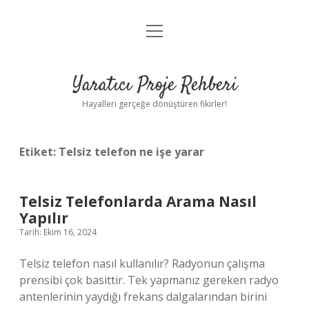
menüyü
Anasayfa
aç
Gizlilik Politikası
Yaratıcı Proje Rehberi
Yasal Uyarı
Hayalleri gerçeğe dönüştüren fikirler!
Hakkımızda
Etiket:
Telsiz telefon ne işe yarar
Telsiz Telefonlarda Arama Nasıl
Yapılır
Tarih: Ekim 16, 2024
Telsiz telefon nasıl kullanılır? Radyonun çalışma
prensibi çok basittir. Tek yapmanız gereken radyo
antenlerinin yaydığı frekans dalgalarından birini