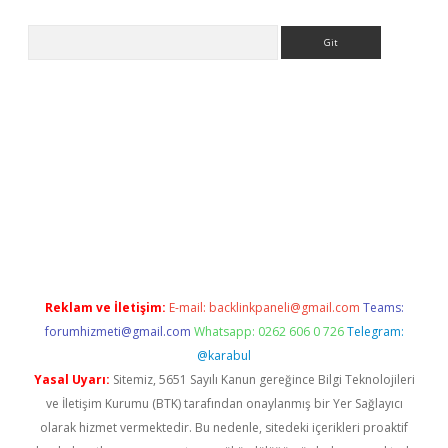
Arama
giriş
grandoperabet
www.betexper.xyz/
Reklam ve İletişim:
E-mail:
backlinkpaneli@gmail.com
Teams:
forumhizmeti@gmail.com
Whatsapp: 0262 606 0 726
Telegram:
@karabul
Yasal Uyarı:
Sitemiz, 5651 Sayılı Kanun gereğince Bilgi Teknolojileri
ve İletişim Kurumu (BTK) tarafından onaylanmış bir Yer Sağlayıcı
olarak hizmet vermektedir. Bu nedenle, sitedeki içerikleri proaktif