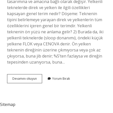
tasarımına ve amacına bağlı olarak değişir. Yelkenli
teknelerde direk ve yelken ile ilgili özellikleri
kapsayan genel terim nedir? Döşeme: Teknenin
tipini belirlemeye yarayan direk ve yelkenlerin tüm
özelliklerini içeren genel bir terimdir. Yelkenli
teknenin ön yüzü ne anlama gelir? 2) Burada da, iki
yelkenli teknelerde (sloop donanımı), öndeki küçük
yelkene FLOK veya CENOVA denir. Ön yelken
teknenin direğinin üzerine çıkmıyorsa veya çok az
çıkıyorsa, buna jib denir; %5’ten fazlaysa ve direğin
tepesinden uzanıyorsa, buna…
Yelkende
Devamını okuyun
Yorum Bırak
Direk
Dibi
Ne
Yapar
Sitemap