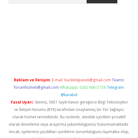
iriş
grandoperabet
www.betexper.xyz/
Reklam ve İletişim:
E-mail:
backlinkpaneli@gmail.com
Teams:
forumhizmeti@gmail.com
Whatsapp: 0262 606 0 726
Telegram:
@karabul
Yasal Uyarı:
Sitemiz, 5651 Sayılı Kanun gereğince Bilgi Teknolojileri
ve İletişim Kurumu (BTK) tarafından onaylanmış bir Yer Sağlayıcı
olarak hizmet vermektedir. Bu nedenle, sitedeki içerikleri proaktif
olarak denetleme veya araştırma yükümlülüğümüz bulunmamaktadır.
Ancak, üyelerimiz yazdıkları içeriklerin sorumluluğunu taşımakta olup,