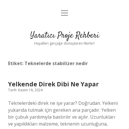
menüyü
Anasayfa
aç
Gizlilik Politikası
Yaratıcı Proje Rehberi
Yasal Uyarı
Hayalleri gerçeğe dönüştüren fikirler!
Hakkımızda
Etiket:
Teknelerde stabilizer nedir
Yelkende Direk Dibi Ne Yapar
Tarih: Kasım 18, 2024
Teknelerdeki direk ne işe yarar? Doğrudan. Yelkeni
yukarıda tutmak için gereken ana parçadır. Yelken
bir çubuk yardımıyla bastırılır ve açılır. Uzunlukları
ve yapıldıkları malzeme, teknenin uzunluğuna,