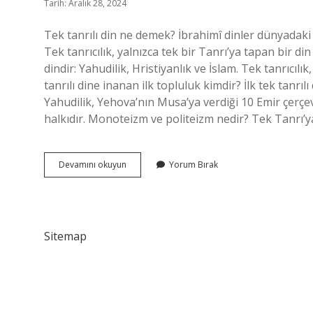
Tarih: Aralık 28, 2024
Tek tanrılı din ne demek? İbrahimî dinler dünyadaki üç
Tek tanrıcılık, yalnızca tek bir Tanrı’ya tapan bir di
dindir: Yahudilik, Hristiyanlık ve İslam. Tek tanrıcılı
tanrılı dine inanan ilk topluluk kimdir? İlk tek tanrıl
Yahudilik, Yehova’nın Musa’ya verdiği 10 Emir çerçev
halkıdır. Monoteizm ve politeizm nedir? Tek Tanrı’y
Tek
Devamını okuyun
Yorum Bırak
Tanrılı
Din
Anlayışı
Nedir
Sitemap