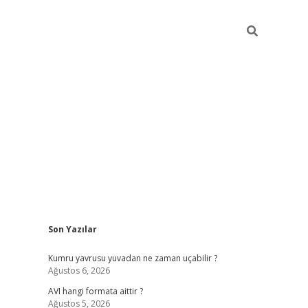
Sidebar
Son Yazılar
ilbet giriş
famecasino giriş
gra
Kumru yavrusu yuvadan ne zaman uçabilir ?
Ağustos 6, 2026
AVI hangi formata aittir ?
Ağustos 5, 2026