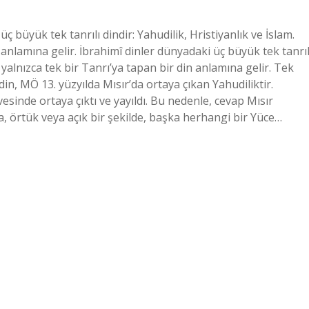
 büyük tek tanrılı dindir: Yahudilik, Hristiyanlık ve İslam.
n anlamına gelir. İbrahimî dinler dünyadaki üç büyük tek tanrıl
k, yalnızca tek bir Tanrı’ya tapan bir din anlamına gelir. Tek
ı din, MÖ 13. yüzyılda Mısır’da ortaya çıkan Yahudiliktir.
esinde ortaya çıktı ve yayıldı. Bu nedenle, cevap Mısır
a, örtük veya açık bir şekilde, başka herhangi bir Yüce…