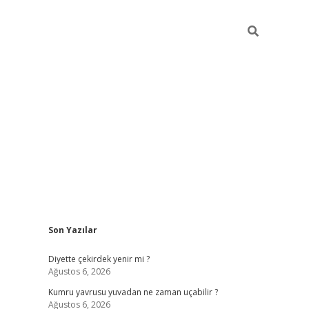
Sidebar
Son Yazılar
ilbet giriş
famecasino giriş
gran
Diyette çekirdek yenir mi ?
Ağustos 6, 2026
Kumru yavrusu yuvadan ne zaman uçabilir ?
Ağustos 6, 2026