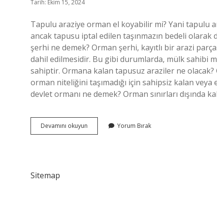
Tarih: Ekim 15, 2024
Tapulu araziye orman el koyabilir mi? Yani tapulu ara
ancak tapusu iptal edilen taşınmazın bedeli olara
şerhi ne demek? Orman şerhi, kayıtlı bir arazi parças
dahil edilmesidir. Bu gibi durumlarda, mülk sahibi 
sahiptir. Ormana kalan tapusuz araziler ne olacak
orman niteliğini taşımadığı için sahipsiz kalan veya 
devlet ormanı ne demek? Orman sınırları dışında kal
Tapulu
Devamını okuyun
Yorum Bırak
Tarla
Orman
Olur
Mu
Sitemap