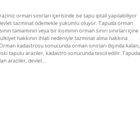
ziniz orman sınırları içerisinde ise tapu iptali yapılabiliyor
k devlet tazminat ödemekle yükümlü oluyor. Tapuda orman
ının tamamının veya bir kısmının orman sınırı sınırları içine
mülkiyet hakkının ihlali nedeniyle tazminat alma hakkına
? Orman kadastrosu sonucunda orman sınırları dışında kalan,
eski tapulu araziler, kadastro sonucunda tescil edilir. Tapuda
an araziler, devlet…