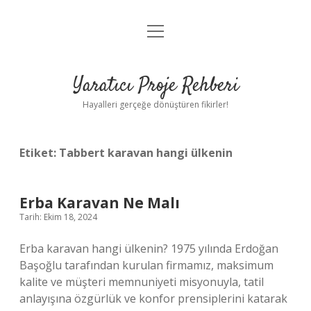
menüyü
Anasayfa
aç
Gizlilik Politikası
Yaratıcı Proje Rehberi
Yasal Uyarı
Hayalleri gerçeğe dönüştüren fikirler!
Hakkımızda
Etiket:
Tabbert karavan hangi ülkenin
Erba Karavan Ne Malı
Tarih: Ekim 18, 2024
Erba karavan hangi ülkenin? 1975 yılında Erdoğan
Başoğlu tarafından kurulan firmamız, maksimum
kalite ve müşteri memnuniyeti misyonuyla, tatil
anlayışına özgürlük ve konfor prensiplerini katarak