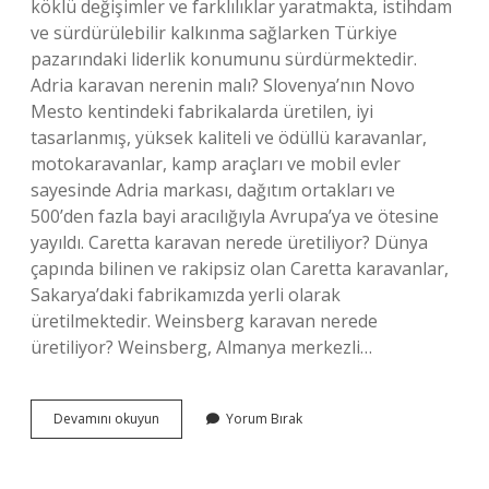
köklü değişimler ve farklılıklar yaratmakta, istihdam
ve sürdürülebilir kalkınma sağlarken Türkiye
pazarındaki liderlik konumunu sürdürmektedir.
Adria karavan nerenin malı? Slovenya’nın Novo
Mesto kentindeki fabrikalarda üretilen, iyi
tasarlanmış, yüksek kaliteli ve ödüllü karavanlar,
motokaravanlar, kamp araçları ve mobil evler
sayesinde Adria markası, dağıtım ortakları ve
500’den fazla bayi aracılığıyla Avrupa’ya ve ötesine
yayıldı. Caretta karavan nerede üretiliyor? Dünya
çapında bilinen ve rakipsiz olan Caretta karavanlar,
Sakarya’daki fabrikamızda yerli olarak
üretilmektedir. Weinsberg karavan nerede
üretiliyor? Weinsberg, Almanya merkezli…
Erba
Devamını okuyun
Yorum Bırak
Karavan
Ne
Malı