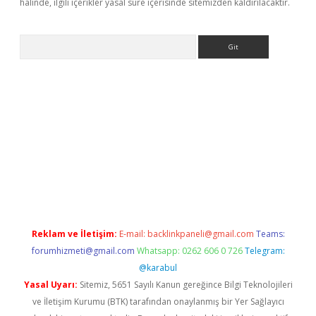
halinde, ilgili içerikler yasal süre içerisinde sitemizden kaldırılacaktır.
Arama
iriş
grandoperabet
www.betexper.xyz/
Reklam ve İletişim:
E-mail:
backlinkpaneli@gmail.com
Teams:
forumhizmeti@gmail.com
Whatsapp: 0262 606 0 726
Telegram:
@karabul
Yasal Uyarı:
Sitemiz, 5651 Sayılı Kanun gereğince Bilgi Teknolojileri
ve İletişim Kurumu (BTK) tarafından onaylanmış bir Yer Sağlayıcı