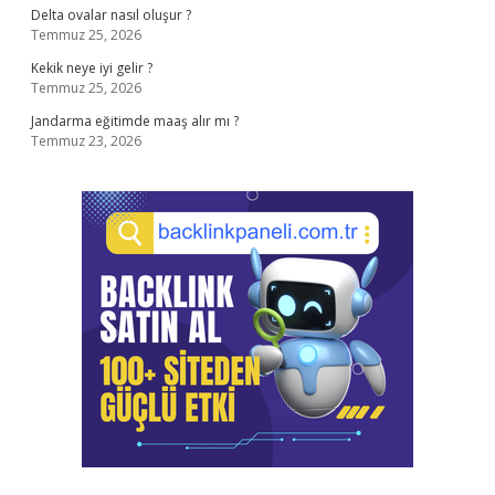
Delta ovalar nasıl oluşur ?
Temmuz 25, 2026
Kekik neye iyi gelir ?
Temmuz 25, 2026
Jandarma eğitimde maaş alır mı ?
Temmuz 23, 2026