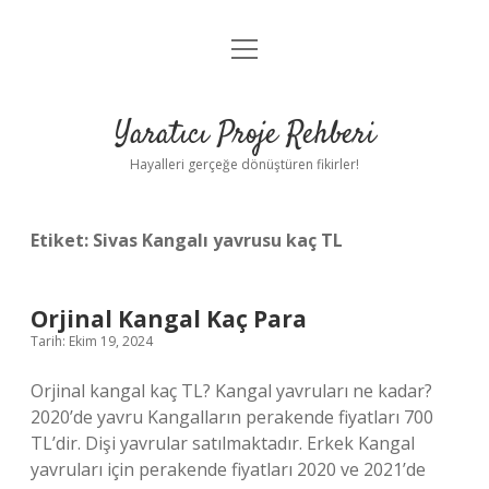
menüyü
Anasayfa
aç
Gizlilik Politikası
Yaratıcı Proje Rehberi
Yasal Uyarı
Hayalleri gerçeğe dönüştüren fikirler!
Hakkımızda
Etiket:
Sivas Kangalı yavrusu kaç TL
Orjinal Kangal Kaç Para
Tarih: Ekim 19, 2024
Orjinal kangal kaç TL? Kangal yavruları ne kadar?
2020’de yavru Kangalların perakende fiyatları 700
TL’dir. Dişi yavrular satılmaktadır. Erkek Kangal
yavruları için perakende fiyatları 2020 ve 2021’de