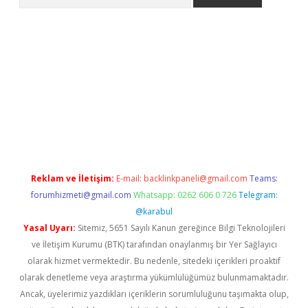
iriş
grandoperabet
www.betexper.xyz/
Reklam ve İletişim:
E-mail:
backlinkpaneli@gmail.com
Teams:
forumhizmeti@gmail.com
Whatsapp: 0262 606 0 726
Telegram:
@karabul
Yasal Uyarı:
Sitemiz, 5651 Sayılı Kanun gereğince Bilgi Teknolojileri
ve İletişim Kurumu (BTK) tarafından onaylanmış bir Yer Sağlayıcı
olarak hizmet vermektedir. Bu nedenle, sitedeki içerikleri proaktif
olarak denetleme veya araştırma yükümlülüğümüz bulunmamaktadır.
Ancak, üyelerimiz yazdıkları içeriklerin sorumluluğunu taşımakta olup,