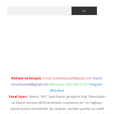
Arama
giriş
grandoperabet
www.betexper.xyz/
Reklam ve İletişim:
E-mail:
backlinkpaneli@gmail.com
Teams:
forumhizmeti@gmail.com
Whatsapp: 0262 606 0 726
Telegram:
@karabul
Yasal Uyarı:
Sitemiz, 5651 Sayılı Kanun gereğince Bilgi Teknolojileri
ve İletişim Kurumu (BTK) tarafından onaylanmış bir Yer Sağlayıcı
olarak hizmet vermektedir. Bu nedenle, sitedeki içerikleri proaktif