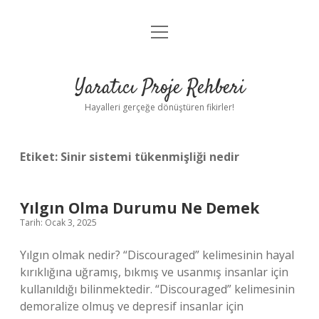
menüyü
Anasayfa
aç
Gizlilik Politikası
Yaratıcı Proje Rehberi
Yasal Uyarı
Hayalleri gerçeğe dönüştüren fikirler!
Hakkımızda
Etiket:
Sinir sistemi tükenmişliği nedir
Yılgın Olma Durumu Ne Demek
Tarih: Ocak 3, 2025
Yılgın olmak nedir? “Discouraged” kelimesinin hayal
kırıklığına uğramış, bıkmış ve usanmış insanlar için
kullanıldığı bilinmektedir. “Discouraged” kelimesinin
demoralize olmuş ve depresif insanlar için