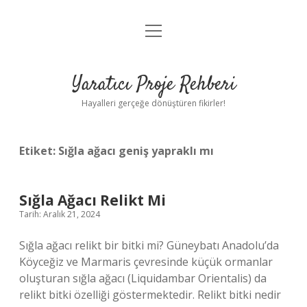
menüyü
Anasayfa
aç
Gizlilik Politikası
Yaratıcı Proje Rehberi
Yasal Uyarı
Hayalleri gerçeğe dönüştüren fikirler!
Hakkımızda
Etiket:
Sığla ağacı geniş yapraklı mı
Sığla Ağacı Relikt Mi
Tarih: Aralık 21, 2024
Sığla ağacı relikt bir bitki mi? Güneybatı Anadolu’da
Köyceğiz ve Marmaris çevresinde küçük ormanlar
oluşturan sığla ağacı (Liquidambar Orientalis) da
relikt bitki özelliği göstermektedir. Relikt bitki nedir