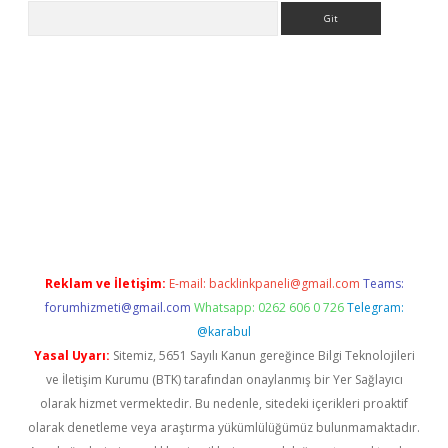
Arama
iriş
grandoperabet
www.betexper.xyz/
Reklam ve İletişim:
E-mail:
backlinkpaneli@gmail.com
Teams:
forumhizmeti@gmail.com
Whatsapp: 0262 606 0 726
Telegram:
@karabul
Yasal Uyarı:
Sitemiz, 5651 Sayılı Kanun gereğince Bilgi Teknolojileri
ve İletişim Kurumu (BTK) tarafından onaylanmış bir Yer Sağlayıcı
olarak hizmet vermektedir. Bu nedenle, sitedeki içerikleri proaktif
olarak denetleme veya araştırma yükümlülüğümüz bulunmamaktadır.