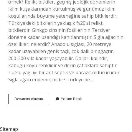
örnek? Relikt bitkiler, geçmiş jeolojik dönemlerin
iklim kuşaklarından kurtulmuş ve günümüz iklim
koşullarında büyüme yeteneğine sahip bitkilerdir.
Türkiye’deki bitkilerin yaklaşık %20’si relikt
bitkilerdir. Ginkgo cinsinin fosillerinin Tersiyer
döneme kadar uzandığı kanıtlanmıştır. Sığla ağacının
özellikleri nelerdir? Anadolu sığlası, 20 metreye
kadar uzayabilen geniş taçlı, çok dallı bir ağaçtır.
200-300 yıla kadar yaşayabilir. Dalları kalındır,
kabuğu koyu renklidir ve derin çatlaklara sahiptir.
Tütsü yağı iyi bir antiseptik ve parazit öldürücüdür.
Sığla ağacı endemik midir? Türkiye’de…
Sığla
Devamını okuyun
Yorum Bırak
Ağacı
Relikt
Mi
Sitemap