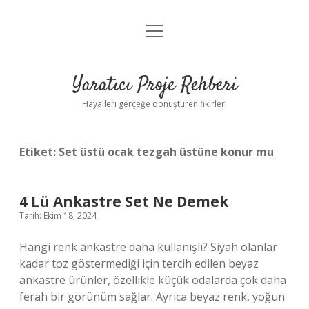
menüyü
Anasayfa
aç
Gizlilik Politikası
Yaratıcı Proje Rehberi
Yasal Uyarı
Hayalleri gerçeğe dönüştüren fikirler!
Hakkımızda
Etiket:
Set üstü ocak tezgah üstüne konur mu
4 Lü Ankastre Set Ne Demek
Tarih: Ekim 18, 2024
Hangi renk ankastre daha kullanışlı? Siyah olanlar
kadar toz göstermediği için tercih edilen beyaz
ankastre ürünler, özellikle küçük odalarda çok daha
ferah bir görünüm sağlar. Ayrıca beyaz renk, yoğun