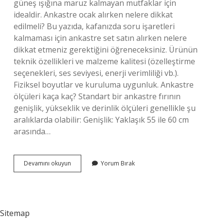
güneş ışığına maruz kalmayan mutfaklar için
idealdir. Ankastre ocak alırken nelere dikkat
edilmeli? Bu yazıda, kafanızda soru işaretleri
kalmaması için ankastre set satın alırken nelere
dikkat etmeniz gerektiğini öğreneceksiniz. Ürünün
teknik özellikleri ve malzeme kalitesi (özelleştirme
seçenekleri, ses seviyesi, enerji verimliliği vb.).
Fiziksel boyutlar ve kuruluma uygunluk. Ankastre
ölçüleri kaça kaç? Standart bir ankastre fırının
genişlik, yükseklik ve derinlik ölçüleri genellikle şu
aralıklarda olabilir: Genişlik: Yaklaşık 55 ile 60 cm
arasında…
4
Devamını okuyun
Yorum Bırak
Lü
Ankastre
Set
Ne
Demek
Sitemap