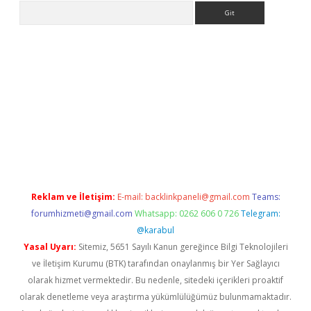
Arama
iriş
grandoperabet
www.betexper.xyz/
Reklam ve İletişim:
E-mail:
backlinkpaneli@gmail.com
Teams:
forumhizmeti@gmail.com
Whatsapp: 0262 606 0 726
Telegram:
@karabul
Yasal Uyarı:
Sitemiz, 5651 Sayılı Kanun gereğince Bilgi Teknolojileri
ve İletişim Kurumu (BTK) tarafından onaylanmış bir Yer Sağlayıcı
olarak hizmet vermektedir. Bu nedenle, sitedeki içerikleri proaktif
olarak denetleme veya araştırma yükümlülüğümüz bulunmamaktadır.