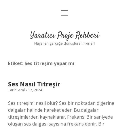
menüyü
Anasayfa
aç
Gizlilik Politikası
Yaratıcı Proje Rehberi
Yasal Uyarı
Hayalleri gerçeğe dönüştüren fikirler!
Hakkımızda
Etiket:
Ses titreşim yapar mı
Ses Nasıl Titreşir
Tarih: Aralık 17, 2024
Ses titreşimi nasıl olur? Ses bir noktadan diğerine
dalgalar halinde hareket eder. Bu dalgalar
titreşimlerden kaynaklanır. Frekans: Bir saniyede
oluşan ses dalgası sayısına frekans denir. Bir