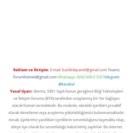
iriş
grandoperabet
www.betexper.xyz/
Reklam ve İletişim:
E-mail:
backlinkpaneli@gmail.com
Teams:
forumhizmeti@gmail.com
Whatsapp: 0262 606 0 726
Telegram:
@karabul
Yasal Uyarı:
Sitemiz, 5651 Sayılı Kanun gereğince Bilgi Teknolojileri
ve İletişim Kurumu (BTK) tarafından onaylanmış bir Yer Sağlayıcı
olarak hizmet vermektedir. Bu nedenle, sitedeki içerikleri proaktif
olarak denetleme veya araştırma yükümlülüğümüz bulunmamaktadır.
Ancak, üyelerimiz yazdıkları içeriklerin sorumluluğunu taşımakta olup,
siteye üye olarak bu sorumluluğu kabul etmiş sayılırlar. Bu internet