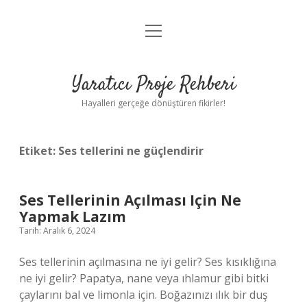
menüyü
Anasayfa
aç
Gizlilik Politikası
Yaratıcı Proje Rehberi
Yasal Uyarı
Hayalleri gerçeğe dönüştüren fikirler!
Hakkımızda
Etiket:
Ses tellerini ne güçlendirir
Ses Tellerinin Açılması Için Ne
Yapmak Lazım
Tarih: Aralık 6, 2024
Ses tellerinin açılmasına ne iyi gelir? Ses kısıklığına
ne iyi gelir? Papatya, nane veya ıhlamur gibi bitki
çaylarını bal ve limonla için. Boğazınızı ılık bir duş