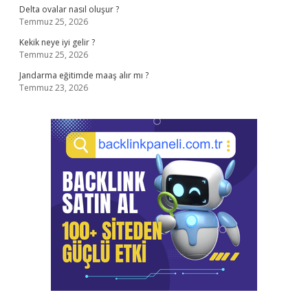
Delta ovalar nasıl oluşur ?
Temmuz 25, 2026
Kekik neye iyi gelir ?
Temmuz 25, 2026
Jandarma eğitimde maaş alır mı ?
Temmuz 23, 2026