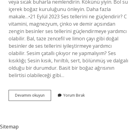
veya sıcak buharla nemlendirin. Kökünü yiyin. Bol su
içerek boğaz kuruluğunu önleyin. Daha fazla
makale…•21 Eylül 2023 Ses tellerini ne güçlendirir? C
vitamini, magnezyum, çinko ve demir açısından
zengin besinler ses tellerini güçlendirmeye yardımcı
olabilir. Bal, taze zencefil ve limon çayı gibi doğal
besinler de ses tellerini iyileştirmeye yardımcı
olabilir. Sesim çatallı çıkıyor ne yapmalıyım? Ses
kısıklığı; Sesin kısık, hırıltılı, sert, bölünmüş ve dalgalı
olduğu bir durumdur. Basit bir boğaz ağrısının
belirtisi olabileceği gibi…
Ses
Devamını okuyun
Yorum Bırak
Tellerinin
Açılması
Için
Ne
Yapmak
Sitemap
Lazım