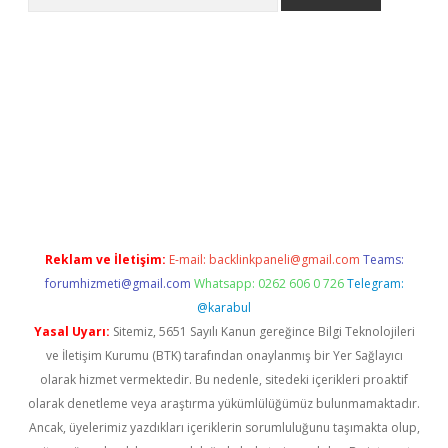
iriş
grandoperabet
www.betexper.xyz/
Reklam ve İletişim:
E-mail:
backlinkpaneli@gmail.com
Teams:
forumhizmeti@gmail.com
Whatsapp: 0262 606 0 726
Telegram:
@karabul
Yasal Uyarı:
Sitemiz, 5651 Sayılı Kanun gereğince Bilgi Teknolojileri
ve İletişim Kurumu (BTK) tarafından onaylanmış bir Yer Sağlayıcı
olarak hizmet vermektedir. Bu nedenle, sitedeki içerikleri proaktif
olarak denetleme veya araştırma yükümlülüğümüz bulunmamaktadır.
Ancak, üyelerimiz yazdıkları içeriklerin sorumluluğunu taşımakta olup,