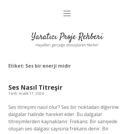
menüyü
Anasayfa
aç
Gizlilik Politikası
Yaratıcı Proje Rehberi
Yasal Uyarı
Hayalleri gerçeğe dönüştüren fikirler!
Hakkımızda
Etiket:
Ses bir enerji midir
Ses Nasıl Titreşir
Tarih: Aralık 17, 2024
Ses titreşimi nasıl olur? Ses bir noktadan diğerine
dalgalar halinde hareket eder. Bu dalgalar
titreşimlerden kaynaklanır. Frekans: Bir saniyede
oluşan ses dalgası sayısına frekans denir. Bir