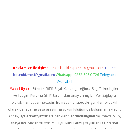
iriş
grandoperabet
www.betexper.xyz/
Reklam ve İletişim:
E-mail:
backlinkpaneli@gmail.com
Teams:
forumhizmeti@gmail.com
Whatsapp: 0262 606 0 726
Telegram:
@karabul
Yasal Uyarı:
Sitemiz, 5651 Sayılı Kanun gereğince Bilgi Teknolojileri
ve İletişim Kurumu (BTK) tarafından onaylanmış bir Yer Sağlayıcı
olarak hizmet vermektedir. Bu nedenle, sitedeki içerikleri proaktif
olarak denetleme veya araştırma yükümlülüğümüz bulunmamaktadır.
Ancak, üyelerimiz yazdıkları içeriklerin sorumluluğunu taşımakta olup,
siteye üye olarak bu sorumluluğu kabul etmiş sayılırlar. Bu internet