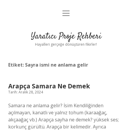
menüyü
Anasayfa
aç
Gizlilik Politikası
Yaratıcı Proje Rehberi
Yasal Uyarı
Hayalleri gerçeğe dönüştüren fikirler!
Hakkımızda
Etiket:
Sayra ismi ne anlama gelir
Arapça Samara Ne Demek
Tarih: Aralık 28, 2024
Samara ne anlama gelir? İsim Kendiliğinden
açılmayan, kanatlı ve yalnız tohum (karaağaç,
akçaağaç vb.) Arapça sayha ne demek? yüksek ses;
korkunç gürültü. Arapça bir kelimedir. Ayrıca