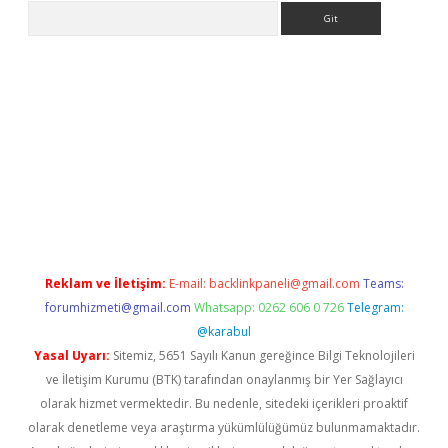
Arama
iriş
grandoperabet
www.betexper.xyz/
Reklam ve İletişim:
E-mail:
backlinkpaneli@gmail.com
Teams:
forumhizmeti@gmail.com
Whatsapp: 0262 606 0 726
Telegram:
@karabul
Yasal Uyarı:
Sitemiz, 5651 Sayılı Kanun gereğince Bilgi Teknolojileri
ve İletişim Kurumu (BTK) tarafından onaylanmış bir Yer Sağlayıcı
olarak hizmet vermektedir. Bu nedenle, sitedeki içerikleri proaktif
olarak denetleme veya araştırma yükümlülüğümüz bulunmamaktadır.