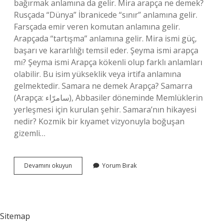
bağırmak anlamına da gelir. Mira arapça ne demek?
Rusçada “Dünya” İbranicede “sınır” anlamına gelir.
Farsçada emir veren komutan anlamına gelir.
Arapçada “tartışma” anlamına gelir. Mira ismi güç,
başarı ve kararlılığı temsil eder. Şeyma ismi arapça
mı? Şeyma ismi Arapça kökenli olup farklı anlamları
olabilir. Bu isim yükseklik veya irtifa anlamına
gelmektedir. Samara ne demek Arapça? Samarra
(Arapça: سامرّاء), Abbasiler döneminde Memlüklerin
yerleşmesi için kurulan şehir. Samara’nın hikayesi
nedir? Kozmik bir kıyamet vizyonuyla boğuşan
gizemli…
Arapça
Devamını okuyun
Yorum Bırak
Samara
Ne
Demek
Sitemap