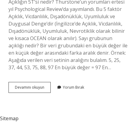
Açıklığın 5T’si nedir? Thurstone’un yorumları ertesi
yıl Psychological Review’da yayımlandı. Bu 5 faktör
Açıklık, Vicdanlılık, Dışadönüklük, Uyumluluk ve
Duygusal Denge’dir (İngilizce’de Açıklık, Vicdanlılık,
Dışadönüklük, Uyumluluk, Nevrotiklik olarak bilinir
ve kısaca OCEAN olarak anılır). Sayı grubunun
açıklığı nedir? Bir veri grubundaki en büyük değer ile
en küçük değer arasındaki farka aralık denir. Örnek:
Aşağıda verilen veri setinin aralığını bulalım. 5, 25,
37, 44, 53, 75, 88, 97 En büyük değer = 97 En…
Açıklık
Devamını okuyun
Yorum Bırak
Değeri
Nasıl
Bulunur
Sitemap