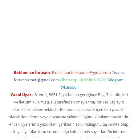
iriş
grandoperabet
www.betexper.xyz/
Reklam ve İletişim:
E-mail:
backlinkpaneli@gmail.com
Teams:
forumhizmeti@gmail.com
Whatsapp: 0262 606 0 726
Telegram:
@karabul
Yasal Uyarı:
Sitemiz, 5651 Sayılı Kanun gereğince Bilgi Teknolojileri
ve İletişim Kurumu (BTK) tarafından onaylanmış bir Yer Sağlayıcı
olarak hizmet vermektedir. Bu nedenle, sitedeki içerikleri proaktif
olarak denetleme veya araştırma yükümlülüğümüz bulunmamaktadır.
Ancak, üyelerimiz yazdıkları içeriklerin sorumluluğunu taşımakta olup,
siteye üye olarak bu sorumluluğu kabul etmiş sayılırlar. Bu internet