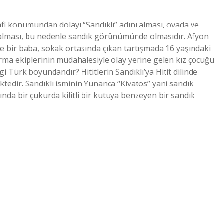
afi konumundan dolayı “Sandıklı” adını alması, ovada ve
er alması, bu nedenle sandık görünümünde olmasıdır. Afyon
nde bir baba, sokak ortasında çıkan tartışmada 16 yaşındaki
arma ekiplerinin müdahalesiyle olay yerine gelen kız çocuğu
gi Türk boyundandır? Hititlerin Sandıklı’ya Hitit dilinde
tedir. Sandıklı isminin Yunanca “Kivatos” yani sandık
nda bir çukurda kilitli bir kutuya benzeyen bir sandık