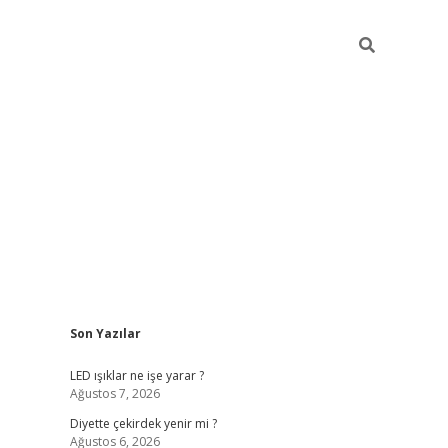
Sidebar
Son Yazılar
ilbet giriş
famecasino giriş
gran
LED ışıklar ne işe yarar ?
Ağustos 7, 2026
Diyette çekirdek yenir mi ?
Ağustos 6, 2026