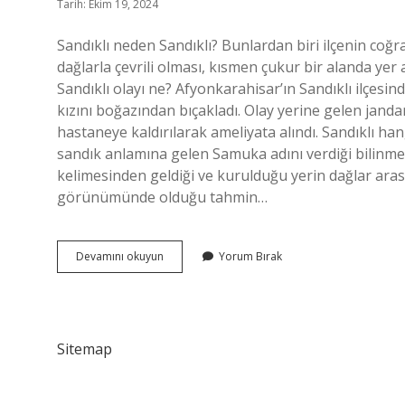
Tarih: Ekim 19, 2024
Sandıklı neden Sandıklı? Bunlardan biri ilçenin coğr
dağlarla çevrili olması, kısmen çukur bir alanda y
Sandıklı olayı ne? Afyonkarahisar’ın Sandıklı ilçesi
kızını boğazından bıçakladı. Olay yerine gelen jand
hastaneye kaldırılarak ameliyata alındı. Sandıklı han
sandık anlamına gelen Samuka adını verdiği bilinmek
kelimesinden geldiği ve kurulduğu yerin dağlar arası
görünümünde olduğu tahmin…
Sandıklı
Devamını okuyun
Yorum Bırak
Ne
Zaman
Ilçe
Oldu
Sitemap