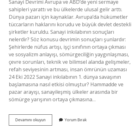
Sanayi Devrimi Avrupa ve ABD’de yeni sermaye
sahipleri yarattı ve bu ülkelerde ulusal gelir arttı.
Dünya pazarı için kaynaklar. Avrupa’da hükümetler
tüccarların haklarını korudu ve büyük devlet destekli
şirketler kuruldu. Sanayi inkılabının sonuçları
nelerdir? Söz konusu devrimin sonuçları şunlardır:
Şehirlerde nüfus artışı, işçi sınıfının ortaya çıkması
ve sosyalizm anlayışı, sömürgeciliğin yaygınlaşması,
çevre sorunları, teknik ve bilimsel alanda gelişmeler,
refah seviyesinin artması, insan ömrünün uzaması
24 Eki 2022 Sanayi inkılabının 1. dünya savaşının
başlamasına nasıl etkisi olmuştur? Hammadde ve
pazar arayışı, sanayileşmiş ülkeler arasında bir
sömürge yarışının ortaya çıkmasına…
Sanayi
Devamını okuyun
Yorum Bırak
Inkılabı
Dünyayı
Nasıl