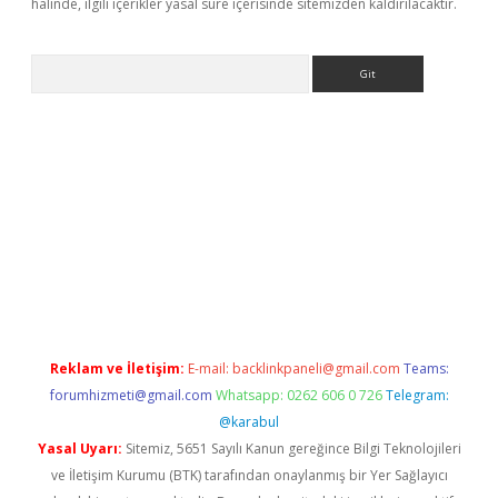
halinde, ilgili içerikler yasal süre içerisinde sitemizden kaldırılacaktır.
Arama
giriş
grandoperabet
www.betexper.xyz/
Reklam ve İletişim:
E-mail:
backlinkpaneli@gmail.com
Teams:
forumhizmeti@gmail.com
Whatsapp: 0262 606 0 726
Telegram:
@karabul
Yasal Uyarı:
Sitemiz, 5651 Sayılı Kanun gereğince Bilgi Teknolojileri
ve İletişim Kurumu (BTK) tarafından onaylanmış bir Yer Sağlayıcı