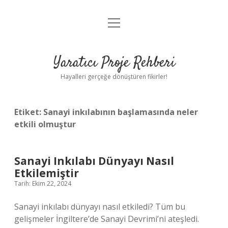
menüyü
Anasayfa
aç
Gizlilik Politikası
Yaratıcı Proje Rehberi
Yasal Uyarı
Hayalleri gerçeğe dönüştüren fikirler!
Hakkımızda
Etiket:
Sanayi inkılabının başlamasında neler
etkili olmuştur
Sanayi Inkılabı Dünyayı Nasıl
Etkilemiştir
Tarih: Ekim 22, 2024
Sanayi inkılabı dünyayı nasıl etkiledi? Tüm bu
gelişmeler İngiltere’de Sanayi Devrimi’ni ateşledi.