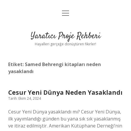
menüyü
Anasayfa
aç
Gizlilik Politikası
Yaratıcı Proje Rehberi
Yasal Uyarı
Hayalleri gerçeğe dönüştüren fikirler!
Hakkımızda
Etiket:
Samed Behrengi kitapları neden
yasaklandı
Cesur Yeni Dünya Neden Yasaklandı
Tarih: Ekim 24, 2024
Cesur Yeni Dünya yasaklandı mı? Cesur Yeni Dünya,
ilk yayımlandığı günden bu yana sık sık yasaklanmış
ve itiraz edilmiştir. Amerikan Kütüphane Derneği’nin