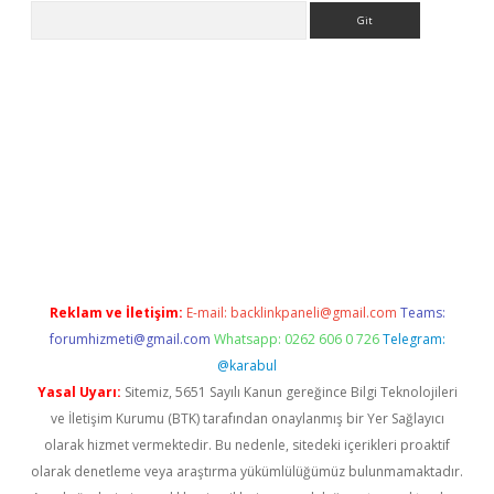
Arama
iriş
grandoperabet
www.betexper.xyz/
Reklam ve İletişim:
E-mail:
backlinkpaneli@gmail.com
Teams:
forumhizmeti@gmail.com
Whatsapp: 0262 606 0 726
Telegram:
@karabul
Yasal Uyarı:
Sitemiz, 5651 Sayılı Kanun gereğince Bilgi Teknolojileri
ve İletişim Kurumu (BTK) tarafından onaylanmış bir Yer Sağlayıcı
olarak hizmet vermektedir. Bu nedenle, sitedeki içerikleri proaktif
olarak denetleme veya araştırma yükümlülüğümüz bulunmamaktadır.