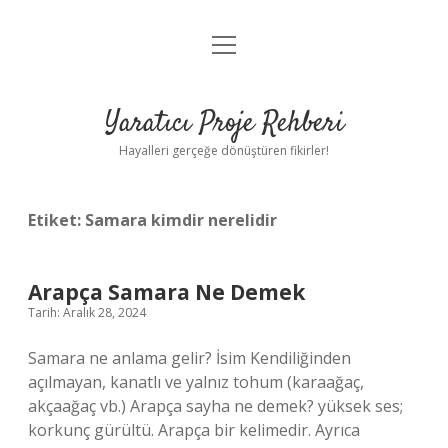
menüyü
Anasayfa
aç
Gizlilik Politikası
Yaratıcı Proje Rehberi
Yasal Uyarı
Hayalleri gerçeğe dönüştüren fikirler!
Hakkımızda
Etiket:
Samara kimdir nerelidir
Arapça Samara Ne Demek
Tarih: Aralık 28, 2024
Samara ne anlama gelir? İsim Kendiliğinden
açılmayan, kanatlı ve yalnız tohum (karaağaç,
akçaağaç vb.) Arapça sayha ne demek? yüksek ses;
korkunç gürültü. Arapça bir kelimedir. Ayrıca