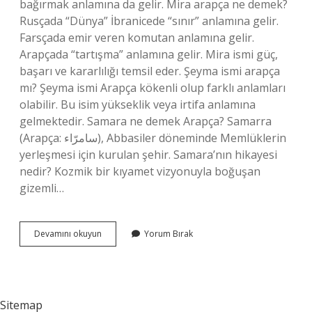
bağırmak anlamına da gelir. Mira arapça ne demek?
Rusçada “Dünya” İbranicede “sınır” anlamına gelir.
Farsçada emir veren komutan anlamına gelir.
Arapçada “tartışma” anlamına gelir. Mira ismi güç,
başarı ve kararlılığı temsil eder. Şeyma ismi arapça
mı? Şeyma ismi Arapça kökenli olup farklı anlamları
olabilir. Bu isim yükseklik veya irtifa anlamına
gelmektedir. Samara ne demek Arapça? Samarra
(Arapça: سامرّاء), Abbasiler döneminde Memlüklerin
yerleşmesi için kurulan şehir. Samara’nın hikayesi
nedir? Kozmik bir kıyamet vizyonuyla boğuşan
gizemli…
Arapça
Devamını okuyun
Yorum Bırak
Samara
Ne
Demek
Sitemap