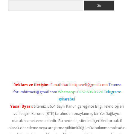
Arama
iriş
grandoperabet
www.betexper.xyz/
Reklam ve İletişim:
E-mail:
backlinkpaneli@gmail.com
Teams:
forumhizmeti@gmail.com
Whatsapp: 0262 606 0 726
Telegram:
@karabul
Yasal Uyarı:
Sitemiz, 5651 Sayılı Kanun gereğince Bilgi Teknolojileri
ve İletişim Kurumu (BTK) tarafından onaylanmış bir Yer Sağlayıcı
olarak hizmet vermektedir. Bu nedenle, sitedeki içerikleri proaktif
olarak denetleme veya araştırma yükümlülüğümüz bulunmamaktadır.